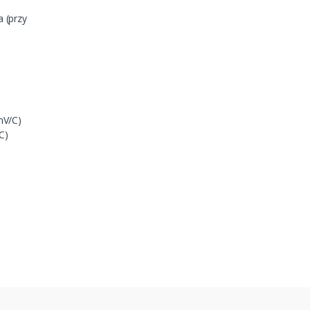
 (przy
mV/C)
C)