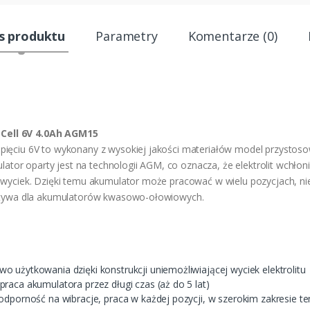
s produktu
Parametry
Komentarze (0)
Cell 6V 4.0Ah AGM15
pięciu 6V to wykonany z wysokiej jakości materiałów model przystos
ulator oparty jest na technologii AGM, co oznacza, że elektrolit wchłon
wyciek. Dzięki temu akumulator może pracować w wielu pozycjach, nie 
natywa dla akumulatorów kwasowo-ołowiowych.
 użytkowania dzięki konstrukcji uniemożliwiającej wyciek elektrolitu
raca akumulatora przez długi czas (aż do 5 lat)
odporność na wibracje, praca w każdej pozycji, w szerokim zakresie 