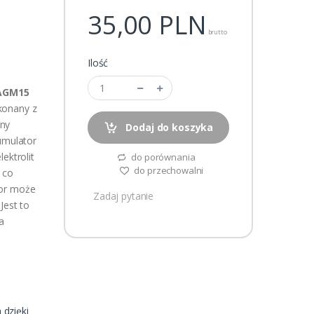
35,00
PLN
brutto
Ilość
 AGM15
konany z
any
Dodaj do koszyka
kumulator
ektrolit
do porównania
do przechowalni
 co
tor może
Zadaj pytanie
Jest to
a
dzięki