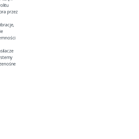
olitu
ora przez
bracje,
ie
jemności
i
asilacze
systemy
rzenośne