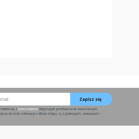
Zapisz się
znałem się z
komunikatem
dotyczącym przetwarzania moich danych
ania do mnie informacji o ofercie sklepu, tj. o promocjach, nowościach i