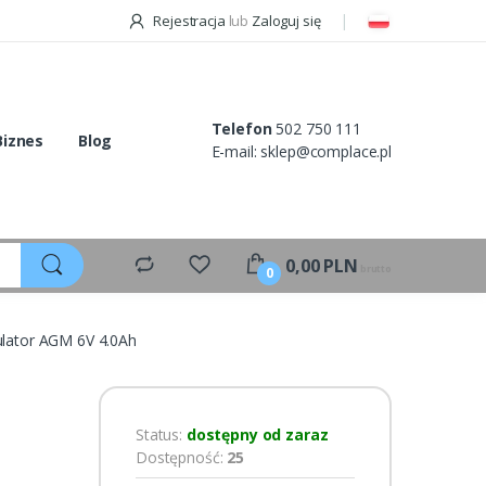
Rejestracja
lub
Zaloguj się
Telefon
502 750 111
Biznes
Blog
E-mail:
sklep@complace.pl
0,00
PLN
brutto
0
lator AGM 6V 4.0Ah
Status:
dostępny od zaraz
Dostępność:
25