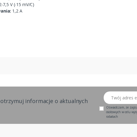
2-7,5 V (-15 mV/C)
ania:
1,2 A
Twój adres email
 otrzymuj informacje o aktualnych
Oświadczam, że zapo
osobowych w celu wysył
rabatach