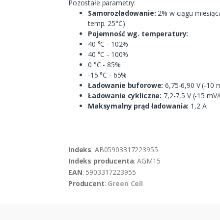
Pozostałe parametry:
Samorozładowanie:
2% w ciągu miesiąca
temp. 25°C)
Pojemność wg. temperatury:
40 °C - 102%
40 °C - 100%
0 °C - 85%
-15 °C - 65%
Ładowanie buforowe:
6,75-6,90 V (-10 
Ładowanie cykliczne:
7,2-7,5 V (-15 mV/
Maksymalny prąd ładowania:
1,2 A
Indeks
: AB05903317223955
Indeks producenta
: AGM15
EAN
: 5903317223955
Producent
:
Green Cell