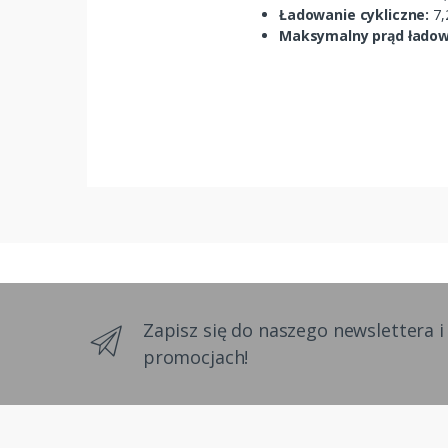
Ładowanie cykliczne:
7,
Maksymalny prąd ładow
Zapisz się do naszego newslettera i
promocjach!