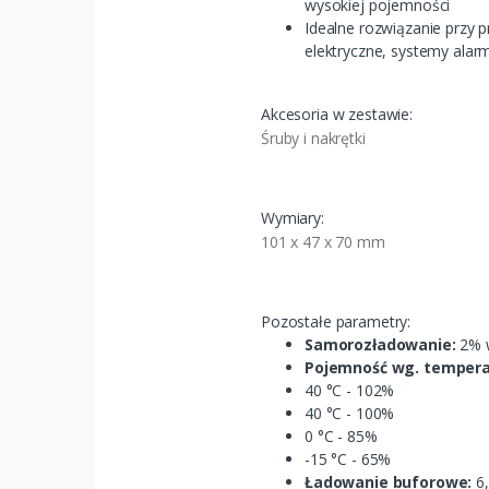
wysokiej pojemności
Idealne rozwiązanie przy p
elektryczne, systemy alar
Akcesoria w zestawie:
Śruby i nakrętki
Wymiary:
101 x 47 x 70 mm
Pozostałe parametry:
Samorozładowanie:
2% w
Pojemność wg. tempera
40 °C - 102%
40 °C - 100%
0 °C - 85%
-15 °C - 65%
Ładowanie buforowe:
6,