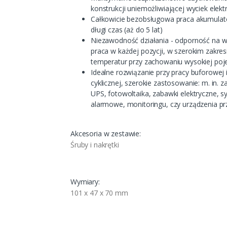
konstrukcji uniemożliwiającej wyciek elektr
Całkowicie bezobsługowa praca akumulat
długi czas (aż do 5 lat)
Niezawodność działania - odporność na wi
praca w każdej pozycji, w szerokim zakres
temperatur przy zachowaniu wysokiej po
Idealne rozwiązanie przy pracy buforowej 
cyklicznej, szerokie zastosowanie: m. in. z
UPS, fotowoltaika, zabawki elektryczne, 
alarmowe, monitoringu, czy urządzenia p
Akcesoria w zestawie:
Śruby i nakrętki
Wymiary:
101 x 47 x 70 mm