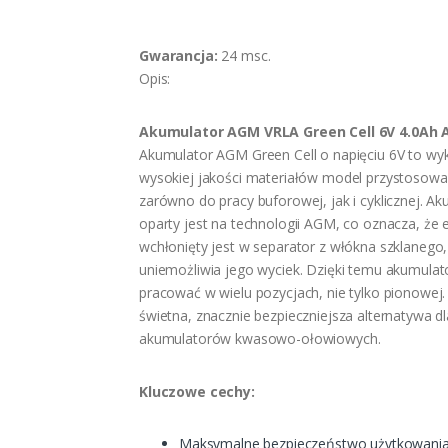
Gwarancja:
24 msc.
Opis:
Akumulator AGM VRLA Green Cell 6V 4.0Ah
Akumulator AGM Green Cell o napięciu 6V to wy
wysokiej jakości materiałów model przystosow
zarówno do pracy buforowej, jak i cyklicznej. A
oparty jest na technologii AGM, co oznacza, że el
wchłonięty jest w separator z włókna szklanego,
uniemożliwia jego wyciek. Dzięki temu akumula
pracować w wielu pozycjach, nie tylko pionowej. 
świetna, znacznie bezpieczniejsza alternatywa dl
akumulatorów kwasowo-ołowiowych.
Kluczowe cechy:
Maksymalne bezpieczeństwo użytkowania 