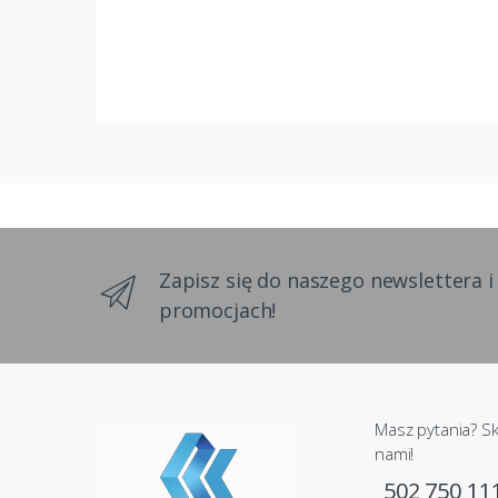
Zapisz się do naszego newslettera i
promocjach!
Masz pytania? Sk
nami!
502 750 11