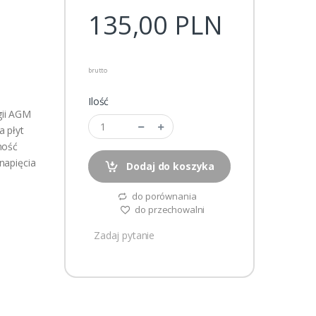
135,00
PLN
brutto
Ilość
gii AGM
a płyt
ność
napięcia
Dodaj do koszyka
.
do porównania
do przechowalni
Zadaj pytanie