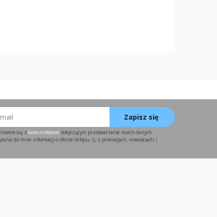
Zapisz się
znałem się z
komunikatem
dotyczącym przetwarzania moich danych
ania do mnie informacji o ofercie sklepu, tj. o promocjach, nowościach i