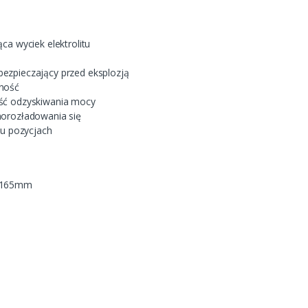
ca wyciek elektrolitu
ezpieczający przed eksplozją
ność
ść odzyskiwania mocy
morozładowania się
lu pozycjach
: 165mm