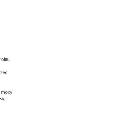
olitu
rzed
a mocy
się