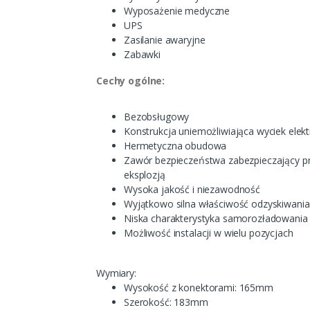
Wyposażenie medyczne
UPS
Zasilanie awaryjne
Zabawki
Cechy ogólne:
Bezobsługowy
Konstrukcja uniemożliwiająca wyciek elektr
Hermetyczna obudowa
Zawór bezpieczeństwa zabezpieczający p
eksplozją
Wysoka jakość i niezawodność
Wyjątkowo silna właściwość odzyskiwani
Niska charakterystyka samorozładowania 
Możliwość instalacji w wielu pozycjach
Wymiary:
Wysokość z konektorami: 165mm
Szerokość: 183mm