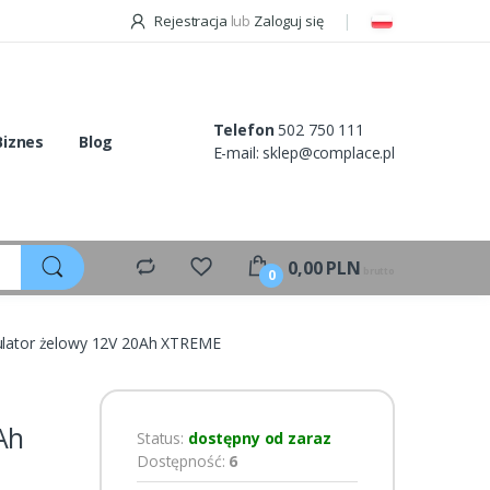
Rejestracja
lub
Zaloguj się
Telefon
502 750 111
Biznes
Blog
E-mail:
sklep@complace.pl
0,00
PLN
brutto
0
lator żelowy 12V 20Ah XTREME
Ah
Status:
dostępny od zaraz
Dostępność:
6