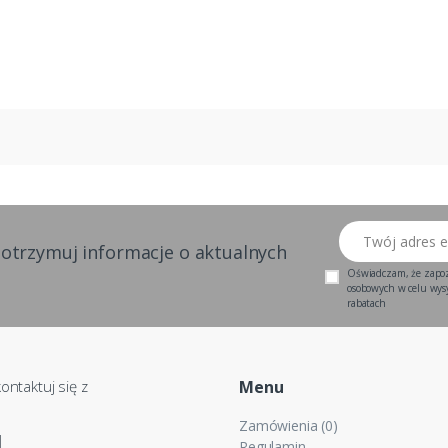
Twój adres email
 otrzymuj informacje o aktualnych
Oświadczam, że zapo
osobowych w celu wysył
rabatach
ontaktuj się z
Menu
Zamówienia (0)
1
Regulamin