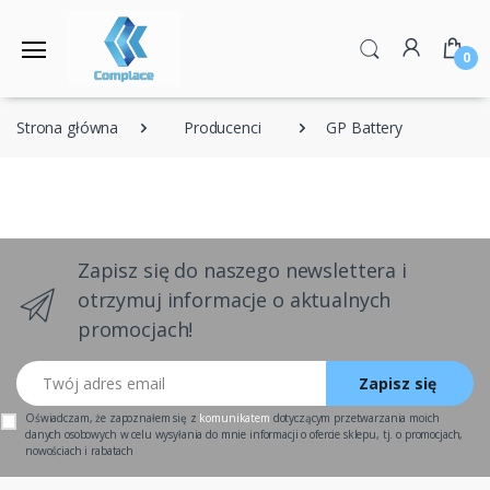
0
Strona główna
Producenci
GP Battery
Zapisz się do naszego newslettera i
otrzymuj informacje o aktualnych
promocjach!
Twój adres email
Zapisz się
Oświadczam, że zapoznałem się z
komunikatem
dotyczącym przetwarzania moich
danych osobowych w celu wysyłania do mnie informacji o ofercie sklepu, tj. o promocjach,
nowościach i rabatach