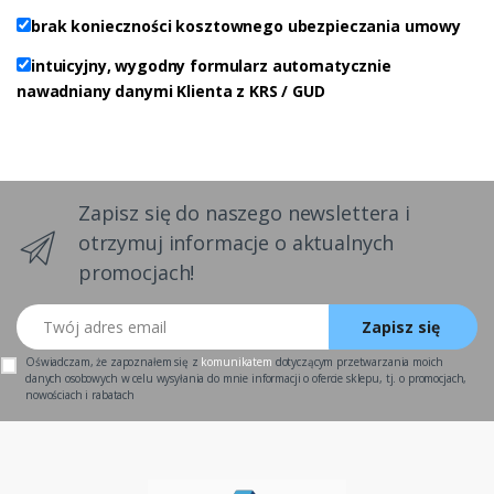
brak konieczności kosztownego ubezpieczania umowy
intuicyjny, wygodny formularz automatycznie
nawadniany danymi Klienta z KRS / GUD
Zapisz się do naszego newslettera i
otrzymuj informacje o aktualnych
promocjach!
Twój adres email
Zapisz się
Oświadczam, że zapoznałem się z
komunikatem
dotyczącym przetwarzania moich
danych osobowych w celu wysyłania do mnie informacji o ofercie sklepu, tj. o promocjach,
nowościach i rabatach