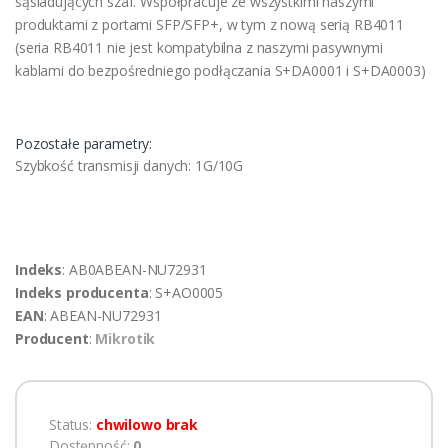
sąsiadujących szaf. Współpracuje ze wszystkimi naszymi
produktami z portami SFP/SFP+, w tym z nową serią RB4011
(seria RB4011 nie jest kompatybilna z naszymi pasywnymi
kablami do bezpośredniego podłączania S+DA0001 i S+DA0003)
Pozostałe parametry:
Szybkość transmisji danych: 1G/10G
Indeks
: AB0ABEAN-NU72931
Indeks producenta
: S+AO0005
EAN
: ABEAN-NU72931
Producent
:
Mikrotik
Status:
chwilowo brak
Dostępność:
0