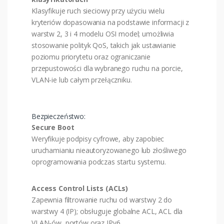
Klasyfikuje ruch sieciowy przy użyciu wielu
kryteriów dopasowania na podstawie informacji z
warstw 2, 3 i 4 modelu OSI model; umożliwia
stosowanie polityk QoS, takich jak ustawianie
poziomu priorytetu oraz ograniczanie
przepustowości dla wybranego ruchu na porcie,
VLAN-ie lub całym przełączniku.
Bezpieczeństwo:
Secure Boot
Weryfikuje podpisy cyfrowe, aby zapobiec
uruchamianiu nieautoryzowanego lub złośliwego
oprogramowania podczas startu systemu.
Access Control Lists (ACLs)
Zapewnia filtrowanie ruchu od warstwy 2 do
warstwy 4 (IP); obsługuje globalne ACL, ACL dla
VLAN-ów, portów oraz IPv6.