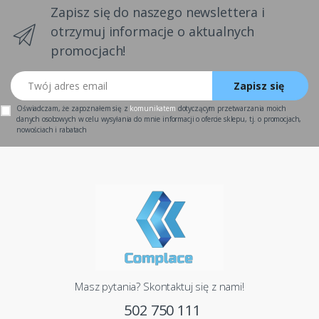
Zapisz się do naszego newslettera i
otrzymuj informacje o aktualnych
promocjach!
Twój adres email
Zapisz się
Oświadczam, że zapoznałem się z
komunikatem
dotyczącym przetwarzania moich
danych osobowych w celu wysyłania do mnie informacji o ofercie sklepu, tj. o promocjach,
nowościach i rabatach
Masz pytania? Skontaktuj się z nami!
502 750 111