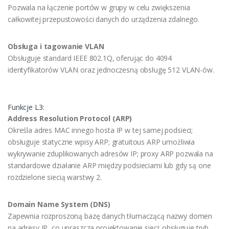
Pozwala na łączenie portów w grupy w celu zwiększenia
całkowitej przepustowości danych do urządzenia zdalnego.
Obsługa i tagowanie VLAN
Obsługuje standard IEEE 802.1Q, oferując do 4094
identyfikatorów VLAN oraz jednoczesną obsługę 512 VLAN-ów.
Funkcje L3:
Address Resolution Protocol (ARP)
Określa adres MAC innego hosta IP w tej samej podsieci;
obsługuje statyczne wpisy ARP; gratuitous ARP umożliwia
wykrywanie zduplikowanych adresów IP; proxy ARP pozwala na
standardowe działanie ARP między podsieciami lub gdy są one
rozdzielone siecią warstwy 2.
Domain Name System (DNS)
Zapewnia rozproszoną bazę danych tłumaczącą nazwy domen
na adresy IP, co upraszcza projektowanie sieci; obsługuje tryb