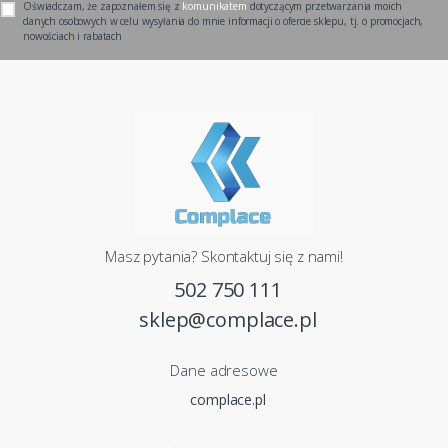
Oświadczam, że zapoznałem się z
komunikatem
dotyczącym przetwarzania moich
danych osobowych w celu wysyłania do mnie informacji o ofercie sklepu, tj. o promocjach,
nowościach i rabatach
Masz pytania? Skontaktuj się z nami!
502 750 111
sklep@complace.pl
Dane adresowe
complace.pl