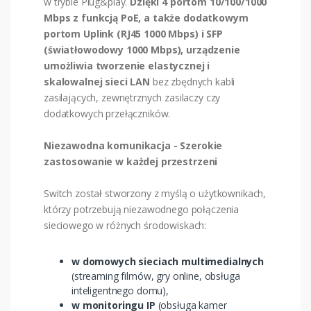
w trybie Plug&play.
Dzięki 4 portom 10/100/1000
Mbps z funkcją PoE, a także dodatkowym
portom Uplink (RJ45 1000 Mbps) i SFP
(światłowodowy 1000 Mbps), urządzenie
umożliwia tworzenie elastycznej i
skalowalnej sieci LAN
bez zbędnych kabli
zasilających, zewnętrznych zasilaczy czy
dodatkowych przełączników.
Niezawodna komunikacja - Szerokie
zastosowanie w każdej przestrzeni
Switch został stworzony z myślą o użytkownikach,
którzy potrzebują niezawodnego połączenia
sieciowego w różnych środowiskach:
w domowych sieciach multimedialnych
(streaming filmów, gry online, obsługa
inteligentnego domu),
w monitoringu IP
(obsługa kamer