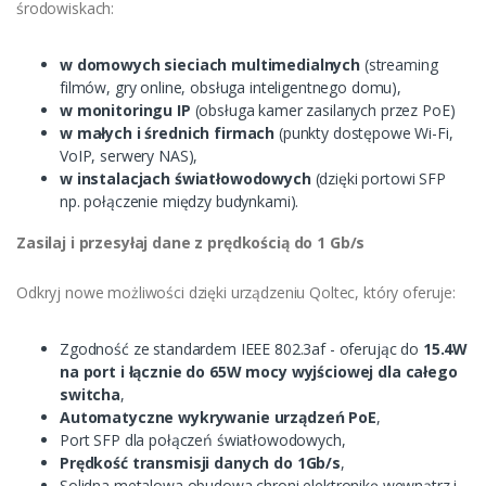
środowiskach:
w domowych sieciach multimedialnych
(streaming
filmów, gry online, obsługa inteligentnego domu),
w monitoringu IP
(obsługa kamer zasilanych przez PoE)
w małych i średnich firmach
(punkty dostępowe Wi-Fi,
VoIP, serwery NAS),
w instalacjach światłowodowych
(dzięki portowi SFP
np. połączenie między budynkami).
Zasilaj i przesyłaj dane z prędkością do 1 Gb/s
Odkryj nowe możliwości dzięki urządzeniu Qoltec, który oferuje:
Zgodność ze standardem IEEE 802.3af - oferując do
15.4W
na port i łącznie do 65W mocy wyjściowej dla całego
switcha
,
Automatyczne wykrywanie urządzeń PoE
,
Port SFP dla połączeń światłowodowych,
Prędkość transmisji danych do 1Gb/s
,
Solidna metalowa obudowa chroni elektronikę wewnątrz i