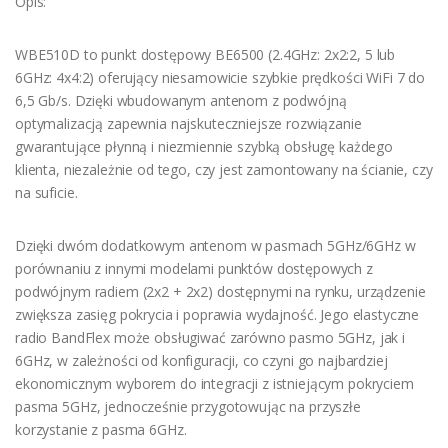
Opis:
WBE510D to punkt dostępowy BE6500 (2.4GHz: 2x2:2, 5 lub
6GHz: 4x4:2) oferujący niesamowicie szybkie prędkości WiFi 7 do
6,5 Gb/s. Dzięki wbudowanym antenom z podwójną
optymalizacją zapewnia najskuteczniejsze rozwiązanie
gwarantujące płynną i niezmiennie szybką obsługę każdego
klienta, niezależnie od tego, czy jest zamontowany na ścianie, czy
na suficie.
Dzięki dwóm dodatkowym antenom w pasmach 5GHz/6GHz w
porównaniu z innymi modelami punktów dostępowych z
podwójnym radiem (2x2 + 2x2) dostępnymi na rynku, urządzenie
zwiększa zasięg pokrycia i poprawia wydajność. Jego elastyczne
radio BandFlex może obsługiwać zarówno pasmo 5GHz, jak i
6GHz, w zależności od konfiguracji, co czyni go najbardziej
ekonomicznym wyborem do integracji z istniejącym pokryciem
pasma 5GHz, jednocześnie przygotowując na przyszłe
korzystanie z pasma 6GHz.