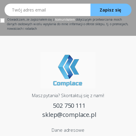
Twój adres email
Zapisz się
Oświadczam, że zapoznałem się z
komunikatem
dotyczącym przetwarzania moich
danych osobowych w celu wysyłania do mnie informacji o ofercie sklepu, tj. o promocjach,
nowościach i rabatach
Masz pytania? Skontaktuj się z nami!
502 750 111
sklep@complace.pl
Dane adresowe