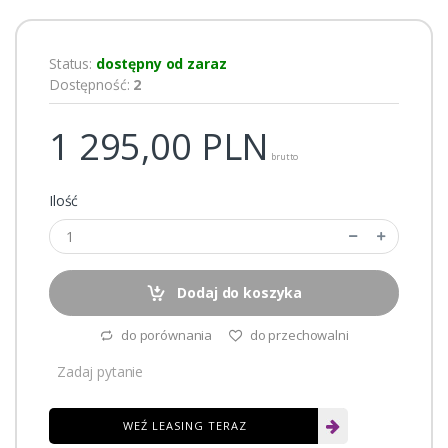
Status:
dostępny od zaraz
Dostępność:
2
1 295,00
PLN
brutto
Ilość
Dodaj do koszyka
do porównania
do przechowalni
Zadaj pytanie
WEŹ LEASING TERAZ