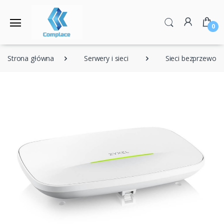
0
Strona główna
Serwery i sieci
Sieci bezprzewod