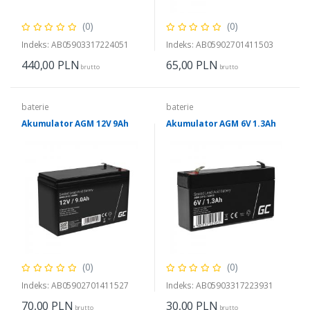
(0)
(0)
Indeks: AB05903317224051
Indeks: AB05902701411503
440,00
PLN
65,00
PLN
brutto
brutto
baterie
baterie
Akumulator AGM 12V 9Ah
Akumulator AGM 6V 1.3Ah
(0)
(0)
Indeks: AB05902701411527
Indeks: AB05903317223931
70,00
PLN
30,00
PLN
brutto
brutto