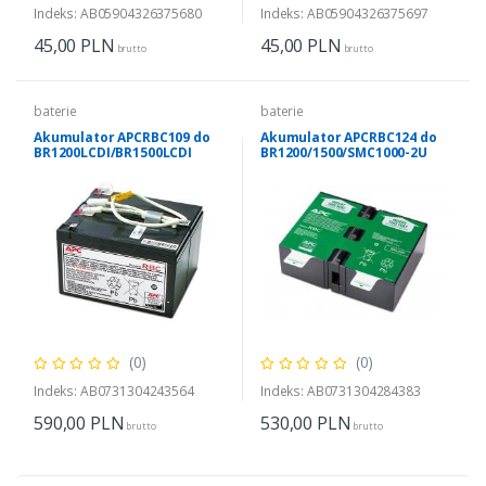
Indeks: AB05904326375680
Indeks: AB05904326375697
45,00
PLN
45,00
PLN
brutto
brutto
baterie
baterie
Akumulator APCRBC109 do
Akumulator APCRBC124 do
BR1200LCDI/BR1500LCDI
BR1200/1500/SMC1000-2U
(0)
(0)
Indeks: AB0731304243564
Indeks: AB0731304284383
590,00
PLN
530,00
PLN
brutto
brutto