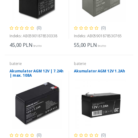
(0)
(0)
Indeks: AB05901878530338
Indeks: AB05901878530765
45,00
PLN
55,00
PLN
brutto
brutto
baterie
baterie
Akumulator AGM 12V | 7.2Ah
Akumulator AGM 12V 1.2Ah
| max. 108A
(0)
(0)