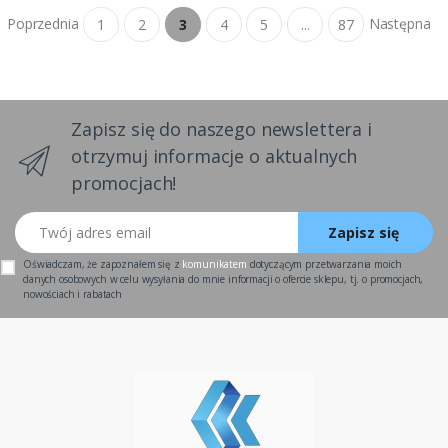
Poprzednia
Następna
1
2
3
4
5
...
87
Zapisz się do naszego newslettera i
otrzymuj informacje o aktualnych
promocjach!
Twój adres email
Zapisz się
Oświadczam, że zapoznałem się z
komunikatem
dotyczącym przetwarzania moich
danych osobowych w celu wysyłania do mnie informacji o ofercie sklepu, tj. o promocjach,
nowościach i rabatach