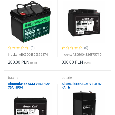
(0)
(0)
Indeks: AB05904326376274
Indeks: AB05904326375710
280,00
PLN
330,00
PLN
brutto
brutto
baterie
baterie
Akumulator AGM VRLA 12V
Akumulator AGM VRLA 4V
75Ah IP54
4Ah b