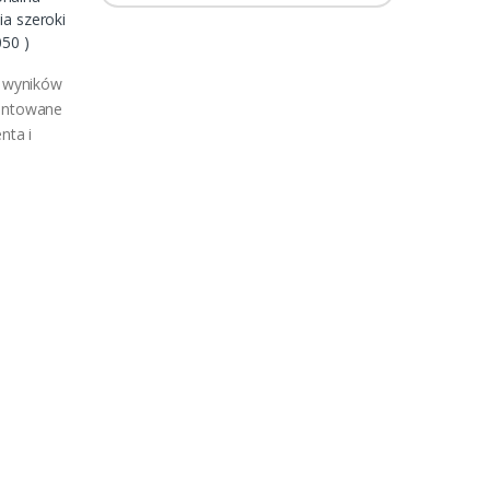
a szeroki
050 )
 wyników
rantowane
nta i