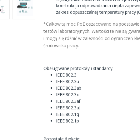
konstrukcja odprowadzania ciepła zapewni
zakres dopuszczalnej temperatury pracy (
*Całkowitą moc PoE oszacowano na podstawie
testów laboratoryjnych. Wartości te nie są gwa
i mogą się różnić w zależności od ograniczeń klie
środowiska pracy.
Obsługiwane protokoły i standardy:
IEEE 802.3
IEEE 802.3u
IEEE 802.3ab
IEEE 802.3x
IEEE 802.3af
IEEE 802.3at
IEEE 802.1q
IEEE 802.1p
Pozostałe funkcje: