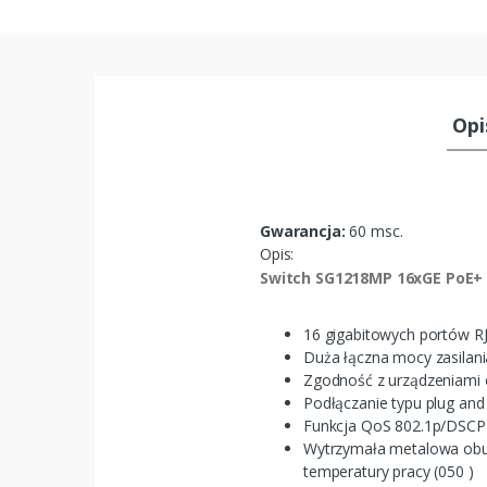
Opi
Gwarancja:
60 msc.
Opis:
Switch SG1218MP 16xGE PoE+ 
16 gigabitowych portów RJ
Duża łączna mocy zasilani
Zgodność z urządzeniami o
Podłączanie typu plug and p
Funkcja QoS 802.1p/DSCP 
Wytrzymała metalowa obud
temperatury pracy (050 )