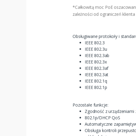
*Całkowitą moc PoE oszacowano 
zależności od ograniczeń klienta
Obsługiwane protokoły i standar
IEEE 802.3
IEEE 802.3u
IEEE 802.3ab
IEEE 802.3x
IEEE 802.3af
IEEE 802.3at
IEEE 802.1q
IEEE 802.1p
Pozostałe funkcje:
Zgodność z urządzeniami z
802.1p/DHCP QoS
Automatyczne zapamiętyw
Obsługa kontroli przepusto