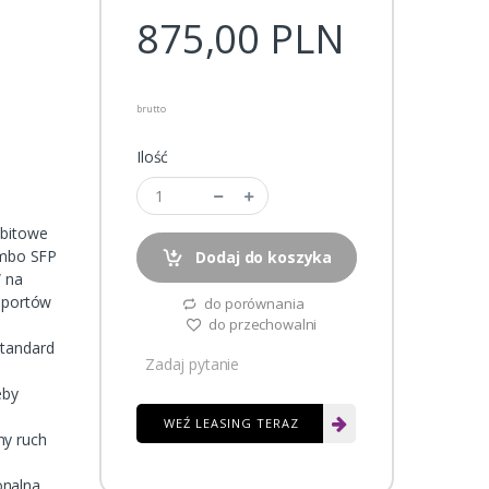
875,00
PLN
brutto
Ilość
abitowe
ombo SFP
Dodaj do koszyka
W na
h portów
do porównania
do przechowalni
standard
Zadaj pytanie
eby
WEŹ LEASING TERAZ
ny ruch
onalna