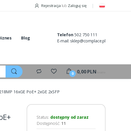
Rejestracja
lub
Zaloguj się
Telefon
502 750 111
Biznes
Blog
E-mail:
sklep@complace.pl
0,00
PLN
brutto
0
1218MP 16xGE PoE+ 2xGE 2xSFP
oE+
Status:
dostępny od zaraz
Dostępność:
11