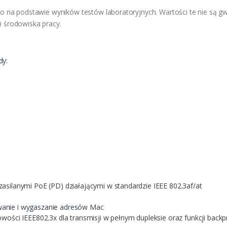
na podstawie wyników testów laboratoryjnych. Wartości te nie są gw
 i środowiska pracy.
dy:
asilanymi PoE (PD) działającymi w standardzie IEEE 802.3af/at
anie i wygaszanie adresów Mac
wości IEEE802.3x dla transmisji w pełnym dupleksie oraz funkcji backp