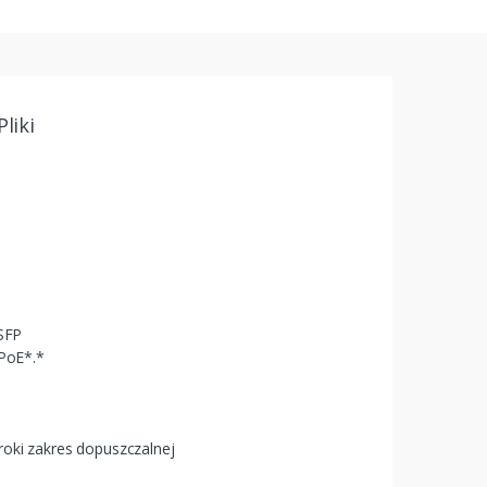
Pliki
 SFP
 PoE*.*
oki zakres dopuszczalnej