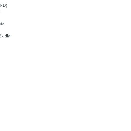
(PD)
t
nie
3x dla
e