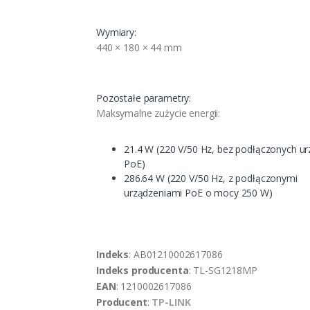
Wymiary:
440 × 180 × 44 mm
Pozostałe parametry:
Maksymalne zużycie energii:
21.4 W (220 V/50 Hz, bez podłączonych u
PoE)
286.64 W (220 V/50 Hz, z podłączonymi
urządzeniami PoE o mocy 250 W)
Indeks
: AB01210002617086
Indeks producenta
: TL-SG1218MP
EAN
: 1210002617086
Producent
:
TP-LINK