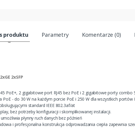
s produktu
Parametry
Komentarze (0)
2xGE 2xSFP
45 PoE+, 2 gigabitowe port RJ45 bez PoE i 2 gigabitowe porty combo
a PoE - do 30 W na każdym porcie PoE i 250 W dla wszystkich portów
bsługującymi standard IEEE 802.3af/at
lay, bez potrzeby konfiguracji i skomplikowanej instalacji.
umożliwia płynny ruch danych bez późnień
owa i profesjonalna konstrukcja odprowadzania ciepła zapewnia szer