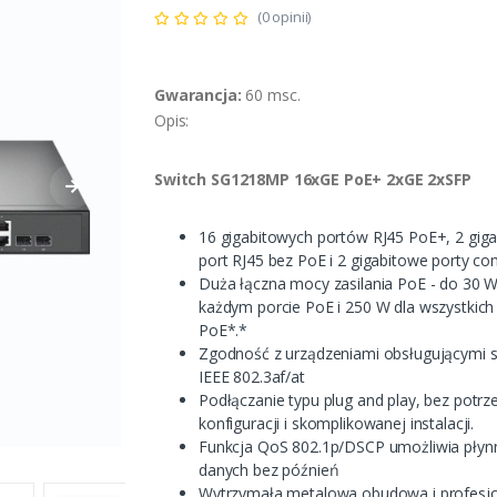
(0 opinii)
Gwarancja:
60 msc.
Opis:
Switch SG1218MP 16xGE PoE+ 2xGE 2xSFP
16 gigabitowych portów RJ45 PoE+, 2 gig
port RJ45 bez PoE i 2 gigabitowe porty c
Duża łączna mocy zasilania PoE - do 30 
każdym porcie PoE i 250 W dla wszystkic
PoE*.*
Zgodność z urządzeniami obsługującymi 
IEEE 802.3af/at
Podłączanie typu plug and play, bez potrz
konfiguracji i skomplikowanej instalacji.
Funkcja QoS 802.1p/DSCP umożliwia płyn
danych bez późnień
Wytrzymała metalowa obudowa i profesj