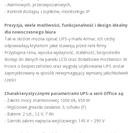
- Alarmowych, przeciwpożarowych,
- Kontroli dostępu, czujników, monitoringu IP.
Precyzja, wiele możliwości, funkcjonalność i design idealny
dla nowoczesnego biura
Tak w skrócie można opisać UPS-y marki Armac. Ich cechy
odpowiadają kryteriom jakie stawiają przed nimi firmy.
Przystępna cena, wysoka wydajność, stabilność, bezpośredni
dostęp do danych na panelu LCD oraz dodatkowe możliwości. W
trosce o bezpieczeństwo oraz wygodę użytkowania UPS został
zaprojektowany w sposób niewymagający wymiany jakichkolwiek
części.
Charakterystycznymi parametrami UPS-a serii Office są:
- Zakres mocy znamionowej: 1000 VA, 650 W
- Wyjściowe gniazda zasilania: 3, schuko (F)
- Baterie: 2 szt., 12 V, 7 Ah
- Szeroki zakres napięcia wejściowego: 145 V ~ 290 V