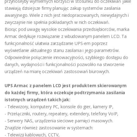
przynosiłyby wymiernych korzyści w stosunku do oczekiwań jakie
stawiają dzisiejsze firmy planując zakup systemów zasilania
awaryjnego. Wiele z nich jest niedopracowanych, niewydajnych i
zwyczajnie nie spełnia pokładanych w nich oczekiwań.
Biorąc pod uwagę wysokie oczekiwania przedsiębiorców, marka
Armac dedykuje rozwiązanie z wbudowanym panelem LCD. Ta
funkcjonalność ułatwia zarządzanie UPS-em poprzez
wyświetlanie aktualnego stanu zasilania i jego parametrów.
Odpowiednie połączenie innowacyjności, szybkiego dostępu do
danych, wydajności i funkcjonalności pozwoliło na stworzenie
urządzeń na miarę oczekiwań zastosowań biurowych.
UPS Armac z panelem LCD jest produktem skierowanym
do każdej firmy, która oczekuje podtrzymania zasilania
istotnych urządzeń takich jak:
- Telewizory, komputery PC, konsole do gier, kamery IP,
- Przełączniki, routery, repeatery, extendery, telefony VoIP,
- Serwery NAS, urządzenia sieciowe pamięci masowych.
Znajdzie również zastosowanie w systemach:
- Telewizji kablowych, CCTV,