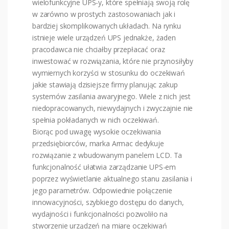
wielofunkcyjne UPS-y, które spełniają swoją rolę
w zarówno w prostych zastosowaniach jak i
bardziej skomplikowanych układach. Na rynku
istnieje wiele urządzeń UPS jednakże, żaden
pracodawca nie chciałby przepłacać oraz
inwestować w rozwiązania, które nie przynosiłyby
wymiernych korzyści w stosunku do oczekiwań
jakie stawiają dzisiejsze firmy planując zakup
systemów zasilania awaryjnego. Wiele z nich jest
niedopracowanych, niewydajnych i zwyczajnie nie
spełnia pokładanych w nich oczekiwań.
Biorąc pod uwagę wysokie oczekiwania
przedsiębiorców, marka Armac dedykuje
rozwiązanie z wbudowanym panelem LCD. Ta
funkcjonalność ułatwia zarządzanie UPS-em
poprzez wyświetlanie aktualnego stanu zasilania i
jego parametrów. Odpowiednie połączenie
innowacyjności, szybkiego dostępu do danych,
wydajności i funkcjonalności pozwoliło na
stworzenie urządzeń na miarę oczekiwań