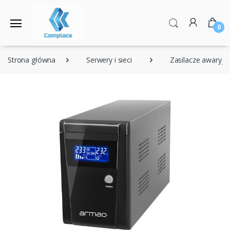
0
Strona główna
Serwery i sieci
Zasilacze awaryjn