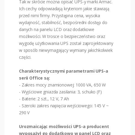
Tak w skrócie można opisać UPS-y marki Armac.
Ich cechy odpowiadają kryteriom jakie stawiają
przed nimi firmy. Przystępna cena, wysoka
wydajność, stabilność, bezpośredni dostęp do
danych na panelu LCD oraz dodatkowe
możliwości. W trosce o bezpieczeństwo oraz
wygodę użytkowania UPS został zaprojektowany
w sposób niewymagający wymiany jakichkolwiek
części.
Charakterystycznymi parametrami UPS-a
serii Office są:
- Zakres mocy znamionowej: 1000 VA, 650 W
- Wyjściowe gniazda zasilania: 3, schuko (F)
- Baterie: 2 szt., 12 V, 7 Ah
- Szeroki zakres napięcia wejściowego: 145 V ~
290 V
Urozmaicając możliwości UPS-a producent
wyposażył go dodatkowo w panel LCD oraz