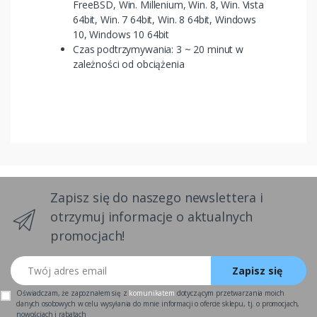
FreeBSD, Win. Millenium, Win. 8, Win. Vista
64bit, Win. 7 64bit, Win. 8 64bit, Windows
10, Windows 10 64bit
Czas podtrzymywania: 3 ~ 20 minut w
zależności od obciążenia
Zapisz się do naszego newslettera i
otrzymuj informacje o aktualnych
promocjach!
Twój adres email
Zapisz się
Oświadczam, że zapoznałem się z
komunikatem
dotyczącym przetwarzania moich
danych osobowych w celu wysyłania do mnie informacji o ofercie sklepu, tj. o promocjach,
nowościach i rabatach