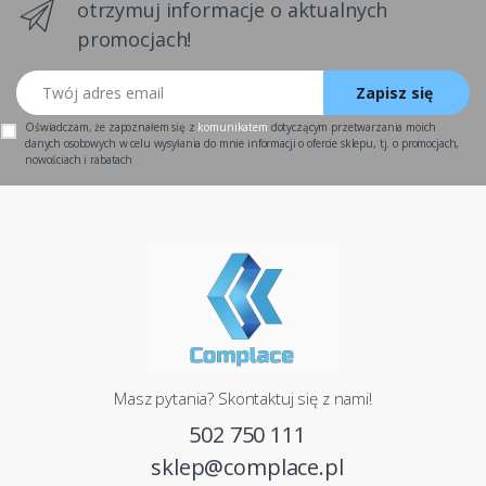
otrzymuj informacje o aktualnych
promocjach!
Twój adres email
Zapisz się
Oświadczam, że zapoznałem się z
komunikatem
dotyczącym przetwarzania moich
danych osobowych w celu wysyłania do mnie informacji o ofercie sklepu, tj. o promocjach,
nowościach i rabatach
Masz pytania? Skontaktuj się z nami!
502 750 111
sklep@complace.pl