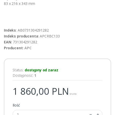
83 x 216 x 343 mm
Indeks
: AB0731304291282
Indeks producenta
: APCRBC133
EAN
: 731304291282
Producent
:
APC
Status:
dostępny od zaraz
Dostępność:
1
1 860,00
PLN
brutto
Ilość