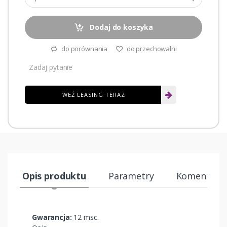
Dodaj do koszyka
do porównania
do przechowalni
Zadaj pytanie
WEŹ LEASING TERAZ
Opis produktu
Parametry
Komentarze
Gwarancja:
12 msc.