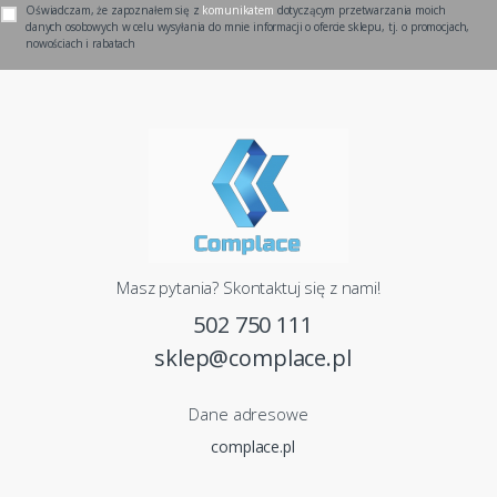
Oświadczam, że zapoznałem się z
komunikatem
dotyczącym przetwarzania moich
danych osobowych w celu wysyłania do mnie informacji o ofercie sklepu, tj. o promocjach,
nowościach i rabatach
Masz pytania? Skontaktuj się z nami!
502 750 111
sklep@complace.pl
Dane adresowe
complace.pl