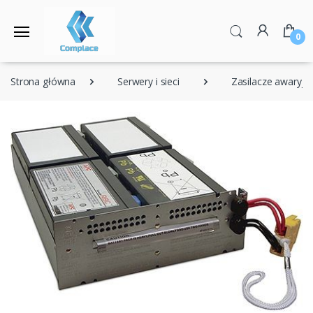
0
Strona główna
Serwery i sieci
Zasilacze awaryjn