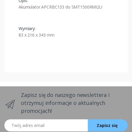
Opis:
Akumulator APCRBC133 do SMT1500RMI2U
Wymiary:
83 x 216 x 343 mm
Zapisz się do naszego newslettera i
otrzymuj informacje o aktualnych
promocjach!
Twój adres email
Zapisz się