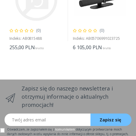
(0)
(0)
Indeks: AB0815488
Indeks: AB05706991023725
255,00
PLN
6 105,00
PLN
brutto
brutto
Zapisz się do naszego newslettera i
otrzymuj informacje o aktualnych
promocjach!
Twój adres email
Zapisz się
Oświadczam, że zapoznałem się z
komunikatem
dotyczącym przetwarzania moich
danych osobowych w celu wysyłania do mnie informacji o ofercie sklepu, tj. o promocjach,