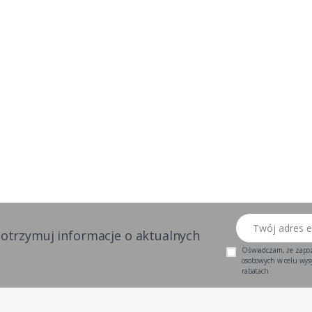
Twój adres email
 otrzymuj informacje o aktualnych
Oświadczam, że zapo
osobowych w celu wysył
rabatach