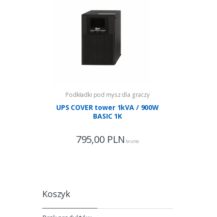
Podkładki pod mysz dla graczy
Podkładki
UPS COVER tower 1kVA / 900W
UPS COVE
BASIC 1K
795,00
PLN
1 63
brutto
Koszyk