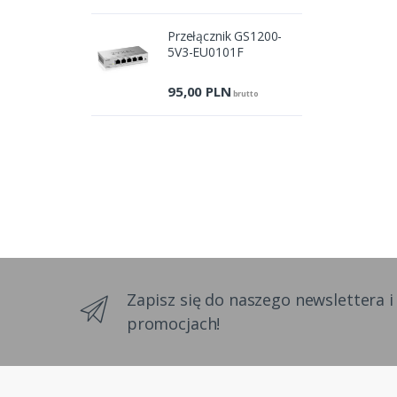
Przełącznik GS1200-
5V3-EU0101F
95,00
PLN
brutto
Zapisz się do naszego newslettera i
promocjach!