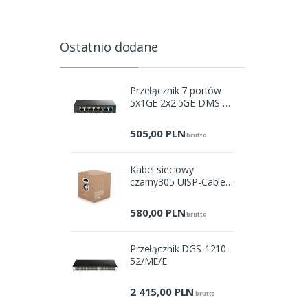
Ostatnio dodane
Przełącznik 7 portów
5x1GE 2x2.5GE DMS-
107/E
505,00
PLN
brutto
Kabel sieciowy
czarny305 UISP-Cable-
Pro
580,00
PLN
brutto
Przełącznik DGS-1210-
52/ME/E
2 415,00
PLN
brutto