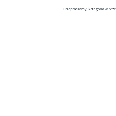
Przepraszamy, kategoria w prz
 pod mysz dla graczy
R-CORE-1K 1000 VA
0,00
PLN
brutto