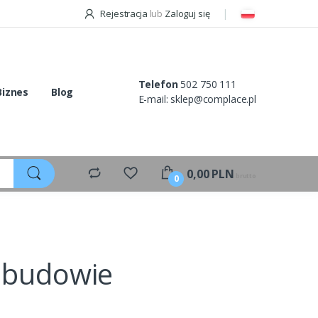
Rejestracja
lub
Zaloguj się
Telefon
502 750 111
Biznes
Blog
E-mail:
sklep@complace.pl
0,00
PLN
brutto
0
ebudowie