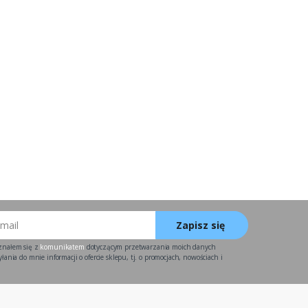
Zapisz się
znałem się z
komunikatem
dotyczącym przetwarzania moich danych
ania do mnie informacji o ofercie sklepu, tj. o promocjach, nowościach i