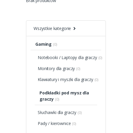
Brak produktów
Wszystkie kategorie
Gaming
(0)
Notebooki / Laptopy dla graczy
(0)
Monitory dla graczy
(0)
Klawiatury i myszki dla graczy
(0)
Podkładki pod mysz dla
graczy
(0)
Słuchawki dla graczy
(0)
Pady / kierownice
(0)