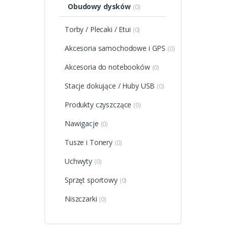
Obudowy dysków
(0)
Torby / Plecaki / Etui
(0)
Akcesoria samochodowe i GPS
(0)
Akcesoria do notebooków
(0)
Stacje dokujące / Huby USB
(0)
Produkty czyszczące
(0)
Nawigacje
(0)
Tusze i Tonery
(0)
Uchwyty
(0)
Sprzęt sportowy
(0)
Niszczarki
(0)