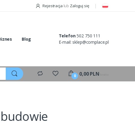
Rejestracja
lub
Zaloguj się
Telefon
502 750 111
Biznes
Blog
E-mail:
sklep@complace.pl
0,00
PLN
brutto
0
ebudowie