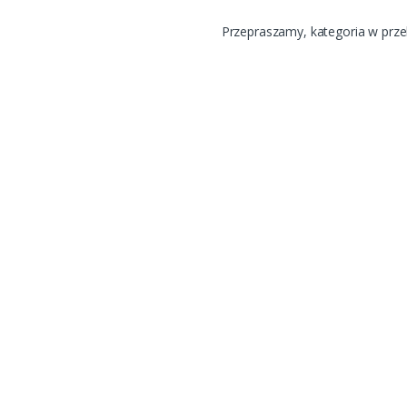
Przepraszamy, kategoria w prz
udowy dysków
R-CORE-1K 1000 VA
0,00
PLN
brutto