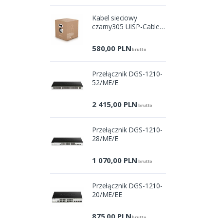
Kabel sieciowy
czarny305 UISP-Cable-
Pro
580,00
PLN
brutto
Przełącznik DGS-1210-
52/ME/E
2 415,00
PLN
brutto
Przełącznik DGS-1210-
28/ME/E
1 070,00
PLN
brutto
Przełącznik DGS-1210-
20/ME/EE
875,00
PLN
brutto