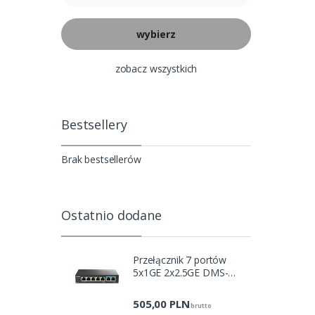
zobacz wszystkich
Bestsellery
Brak bestsellerów
Ostatnio dodane
Przełącznik 7 portów
5x1GE 2x2.5GE DMS-
107/E
505,00
PLN
brutto