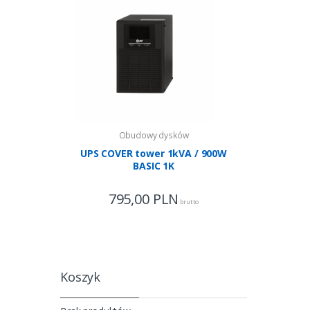
Obudowy dysków
Ob
UPS COVER tower 1kVA / 900W
UPS COVE
BASIC 1K
795,00
PLN
1 63
brutto
Koszyk