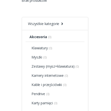
Brak produktów
Wszystkie kategorie
Akcesoria
(0)
Klawiatury
(0)
Myszki
(0)
Zestawy (mysz+klawiatura)
(0)
Kamery internetowe
(0)
Kable i przejściówki
(0)
Pendrive
(0)
Karty pamięci
(0)