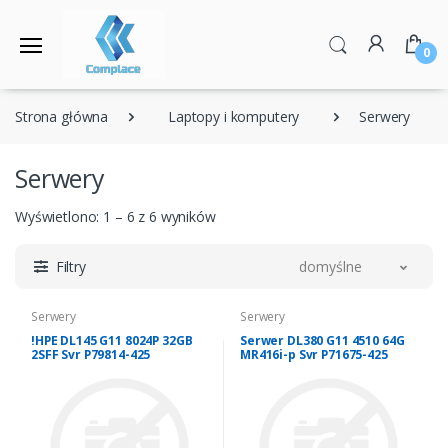
0
Strona główna
Laptopy i komputery
Serwery
Serwery
Wyświetlono: 1 – 6 z 6 wyników
Filtry
domyślne
Serwery
Serwery
!HPE DL145 G11 8024P 32GB
Serwer DL380 G11 4510 64G
2SFF Svr P79814-425
MR416i-p Svr P71675-425