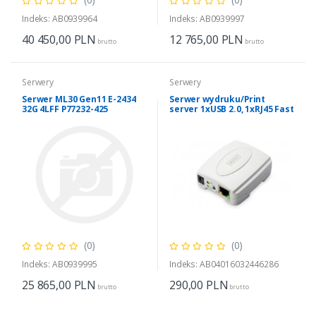
Indeks: AB0939964
Indeks: AB0939997
40 450,00
PLN
12 765,00
PLN
brutto
brutto
Serwery
Serwery
Serwer ML30 Gen11 E-2434
Serwer wydruku/Print
32G 4LFF P77232-425
server 1xUSB 2.0, 1xRJ45 Fast
Ethernet 10/100Mbps
(0)
(0)
Indeks: AB0939995
Indeks: AB04016032446286
25 865,00
PLN
290,00
PLN
brutto
brutto