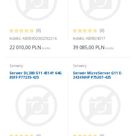
(0)
(0)
Indeks: AB05902002292214
Indeks: AB0924517
22 010,00
PLN
39 085,00
PLN
brutto
brutto
Serwery
Serwery
Serwer DL380 G11 4514Y 64G
Serwer MicroServer G11 E-
8SFF P77235-425
2434 NHP P75207-425
(0)
(0)