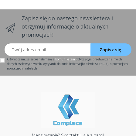
Zapisz się do naszego newslettera i
otrzymuj informacje o aktualnych
promocjach!
Twój adres email
Zapisz się
Oświadczam, że zapoznałem się z
komunikatem
dotyczącym przetwarzania moich
danych osobowych w celu wysyłania do mnie informacji o ofercie sklepu, tj. o promocjach,
nowościach i rabatach
Masz pytania? Skontaktuj się z nami!