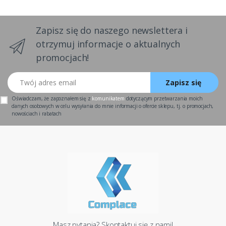
Zapisz się do naszego newslettera i
otrzymuj informacje o aktualnych
promocjach!
Twój adres email
Zapisz się
Oświadczam, że zapoznałem się z
komunikatem
dotyczącym przetwarzania moich
danych osobowych w celu wysyłania do mnie informacji o ofercie sklepu, tj. o promocjach,
nowościach i rabatach
Masz pytania? Skontaktuj się z nami!