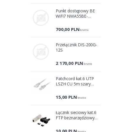
Punkt dostępowy BE
WiFi7 NWA55BE-
EU0102F
700,00
PLN
brutto
Przełącznik DIS-200G-
12S
2 170,00
PLN
brutto
Patchcord kat.6 UTP
LSZH CU 5m szary
fluke passed
15,00
PLN
brutto
Łącznik sieciowy kat.6
FTP beznarzędziowy
PL2S6-6000TL
10,00
PLN
brutto