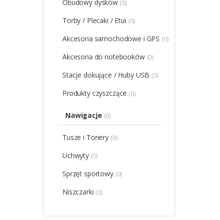
Obudowy dysków
(0)
Torby / Plecaki / Etui
(0)
Akcesoria samochodowe i GPS
(0)
Akcesoria do notebooków
(0)
Stacje dokujące / Huby USB
(0)
Produkty czyszczące
(0)
Nawigacje
(0)
Tusze i Tonery
(0)
Uchwyty
(0)
Sprzęt sportowy
(0)
Niszczarki
(0)