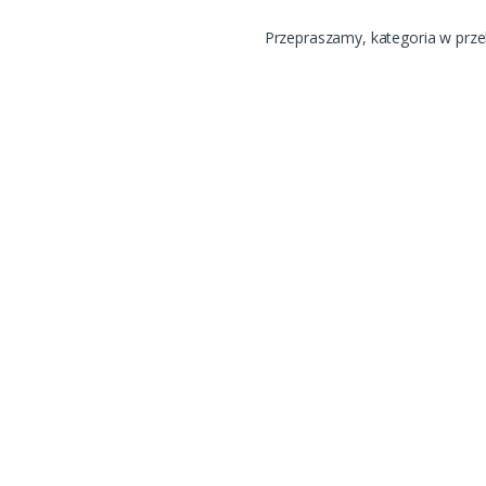
Przepraszamy, kategoria w prz
Nawigacje
ER tower 1kVA / 900W
BASIC 1K
95,00
PLN
brutto