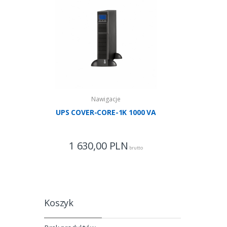
Nawigacje
UPS COVER-CORE-1K 1000 VA
UPS COV
1 630,00
PLN
7
brutto
Koszyk