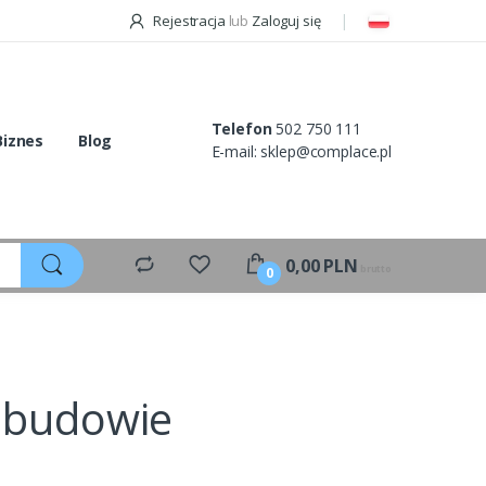
Rejestracja
lub
Zaloguj się
Telefon
502 750 111
Biznes
Blog
E-mail:
sklep@complace.pl
0,00
PLN
brutto
0
ebudowie