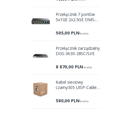
Przełącznik 7 portów
5x1GE 2x2.5GE DMS-
107/E
505,00
PLN
brutto
Przełącznik zarządzalny
DGS-3630-28SC/SI/E
8 870,00
PLN
brutto
Kabel sieciowy
czarny305 UISP-Cable-
Pro
580,00
PLN
brutto