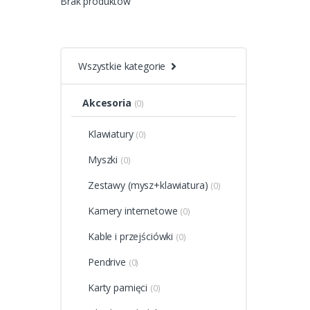
Brak produktów
Wszystkie kategorie
Akcesoria
(0)
Klawiatury
(0)
Myszki
(0)
Zestawy (mysz+klawiatura)
(0)
Kamery internetowe
(0)
Kable i przejściówki
(0)
Pendrive
(0)
Karty pamięci
(0)