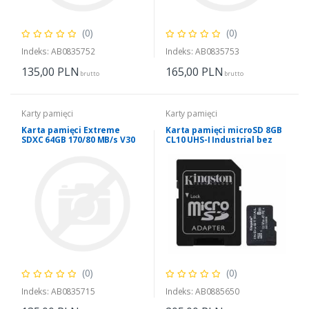
(0)
(0)
Indeks: AB0835752
Indeks: AB0835753
135,00
PLN
165,00
PLN
brutto
brutto
Karty pamięci
Karty pamięci
Karta pamięci Extreme
Karta pamięci microSD 8GB
SDXC 64GB 170/80 MB/s V30
CL10 UHS-I Industrial bez
UHS-I U3
adaptera
(0)
(0)
Indeks: AB0835715
Indeks: AB0885650