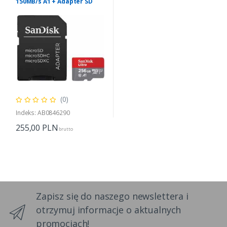
150MB/s A1 + Adapter SD
(0)
Indeks: AB0846290
255,00
PLN
brutto
Zapisz się do naszego newslettera i
otrzymuj informacje o aktualnych
promocjach!