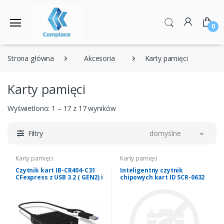
0
Strona główna
Akcesoria
Karty pamięci
Karty pamięci
Wyświetlono: 1 – 17 z 17 wyników
Filtry
domyślne
Karty pamięci
Karty pamięci
Czytnik kart IB-CR404-C31
Inteligentny czytnik
CFexpress z USB 3.2 ( GEN2) i
chipowych kart ID SCR-0632
Typ-A
| USB typu C