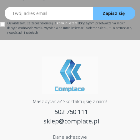
Twój adres email
Zapisz się
Oświadczam, że zapoznałem się z
komunikatem
dotyczącym przetwarzania moich
danych osobowych w celu wysyłania do mnie informacji o ofercie sklepu, tj. o promocjach,
nowościach i rabatach
Masz pytania? Skontaktuj się z nami!
502 750 111
sklep@complace.pl
Dane adresowe