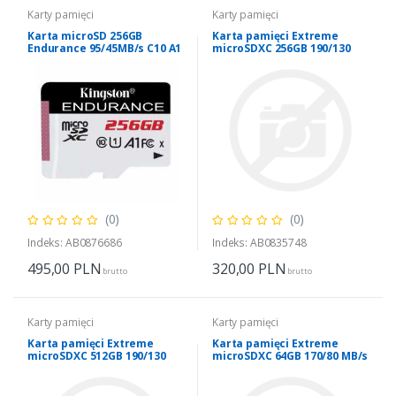
Karty pamięci
Karty pamięci
Karta microSD 256GB
Karta pamięci Extreme
Endurance 95/45MB/s C10 A1
microSDXC 256GB 190/130
UHS-I
MB/s A2 V30 U3
(0)
(0)
Indeks: AB0876686
Indeks: AB0835748
495,00
PLN
320,00
PLN
brutto
brutto
Karty pamięci
Karty pamięci
Karta pamięci Extreme
Karta pamięci Extreme
microSDXC 512GB 190/130
microSDXC 64GB 170/80 MB/s
MB/s A2 V30 U3
A2 V30 U3