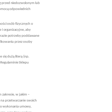
ę przed niedozwolonym lub
pomocą odpowiednich
ności osób fizycznych o
i organizacyjne, aby
w razie potrzeby poddawane
yfikowaniu przez osoby
 się dużą literą (np.
w Regulaminie Sklepu
 zakresie, w jakim –
ę na przetwarzanie swoich
e do wykonania umowy,