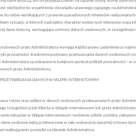
tórej dane dotyczą, lub do podjęcia działań na żądanie osoby, której dane do
est niezbędne do wypełnienia obowiązku prawnego ciążącego na Administrat
ne do celów wynikających z prawnie uzasadnionych interesów realizowanych 
jątkiem sytuacji, w których nadrzędny charakter wobec tych interesów mają 
tórej dane dotyczą, wymagające ochrony danych osobowych, w szczególności 
 osobowych przez Administratora wymaga każdorazowo zaistnienia co najmni
ityki prywatności. Konkretne podstawy przetwarzania danych osobowych Us
 Administratora są wskazane w kolejnym punkcie polityki prywatności – w o
owych przez Administratora.
ES PRZETWARZANIA DANYCH W SKLEPIE INTERNETOWYM
tawa i okres oraz odbiorcy danych osobowych przetwarzanych przez Administ
 Usługobiorcę lub Klienta w Sklepie Internetowym lub przez Administrator
onanie zakupów w Sklepie Internetowym i wybierze odbiór osobisty zakupio
jego dane osobowe będą przetwarzane w celu wykonania zawartej Umowy Sprze
 realizującemu przesyłki na zlecenie Administratora.