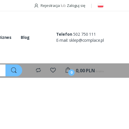
Rejestracja
lub
Zaloguj się
Telefon
502 750 111
Biznes
Blog
E-mail:
sklep@complace.pl
0,00
PLN
brutto
0