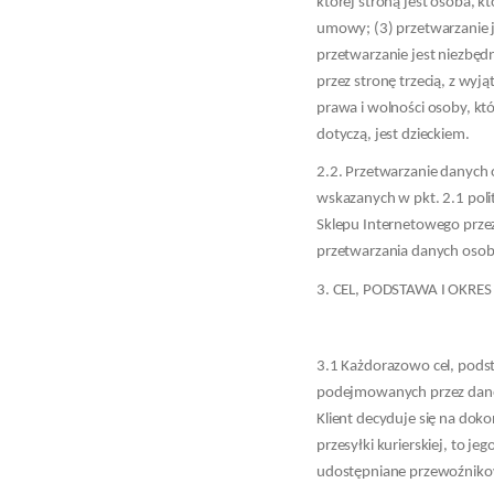
której stroną jest osoba, k
umowy; (3) przetwarzanie j
przetwarzanie jest niezbęd
przez stronę trzecią, z wy
prawa i wolności osoby, k
dotyczą, jest dzieckiem.
2.2. Przetwarzanie danych
wskazanych w pkt. 2.1 pol
Sklepu Internetowego przez
przetwarzania danych osob
3. CEL, PODSTAWA I OKR
3.1 Każdorazowo cel, pods
podejmowanych przez danego
Klient decyduje się na dok
przesyłki kurierskiej, to 
udostępniane przewoźnikowi