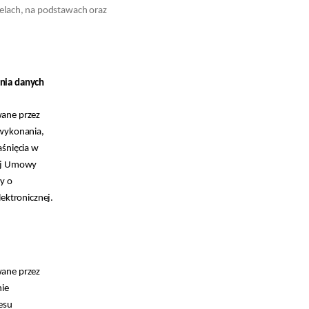
elach, na podstawach oraz
nia danych
ane przez
wykonania,
aśnięcia w
ej Umowy
y o
lektronicznej.
ane przez
nie
esu