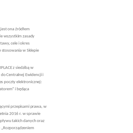
 jest ona źródłem
de wszystkim zasady
awy, cele i okres
e stosowania w Sklepie
PLACE z siedzibą w
o Centralnej Ewidencji i
 poczty elektronicznej:
atorem” i będąca
ącymi przepisami prawa, w
etnia 2016 r. w sprawie
pływu takich danych oraz
b „Rozporządzeniem