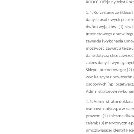
RODO”. Oficjalny tekst Ro
1.4. Korzystanie ze Sklep
danych osobowych przez kor
dwóch wyjątków: (1) zawie
Internetowego oraz w Regu
zawarcia i wykonania Umow
możliwości zawarcia tejże
dane dotyczą chce zawrze
zakres danych wymaganych 
Sklepu Internetowego; (2
wynikającym z powszechnie
osobowych (np. przetwarza
Administratorowi wykonan
1.5. Administrator dokłada
osobowe dotyczą, a w szczeg
prawem; (2) zbierane dla 
celami; (3) merytorycznie 
umożliwiającej identyfikację