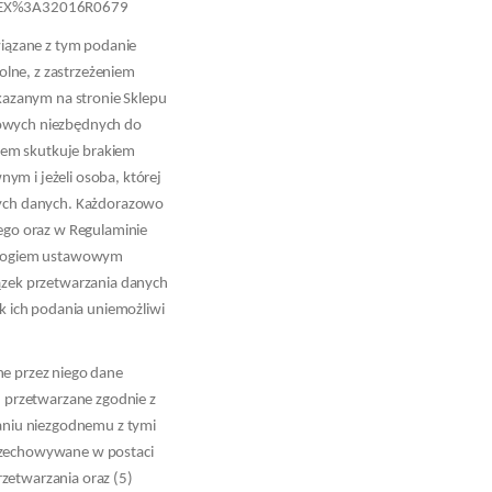
=CELEX%3A32016R0679
iązane z tym podanie
lne, z zastrzeżeniem
kazanym na stronie Sklepu
bowych niezbędnych do
rem skutkuje brakiem
 i jeżeli osoba, której
nych danych. Każdorazowo
ego oraz w Regulaminie
wymogiem ustawowym
zek przetwarzania danych
 ich podania uniemożliwi
ne przez niego dane
) przetwarzane zgodnie z
aniu niezgodnemu z tymi
przechowywane w postaci
przetwarzania oraz (5)