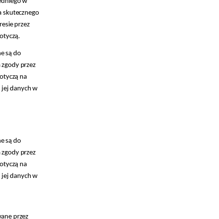
edniego w
a skutecznego
esie przez
otyczą.
e są do
zgody przez
otyczą na
 jej danych w
e są do
zgody przez
otyczą na
 jej danych w
ane przez