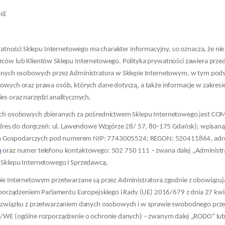
NE
watności Sklepu Internetowego ma charakter informacyjny, co oznacza, że nie
ców lub Klientów Sklepu Internetowego. Polityka prywatności zawiera prze
anych osobowych przez Administratora w Sklepie Internetowym, w tym podst
wych oraz prawa osób, których dane dotyczą, a także informacje w zakresi
s oraz narzędzi analitycznych.
ch osobowych zbieranych za pośrednictwem Sklepu Internetowego jest COM
adres do doręczeń: ul. Lawendowe Wzgórze 28/ 57, 80-175 Gdańsk); wpisaną d
ach Gospodarczych pod numerem NIP: 7743005524; REGON: 520411864, adres
m
oraz numer telefonu kontaktowego: 502 750 111 – zwana dalej „Administr
Sklepu Internetowego i Sprzedawcą.
ie Internetowym przetwarzane są przez Administratora zgodnie z obowiązuj
zporządzeniem Parlamentu Europejskiego i Rady (UE) 2016/679 z dnia 27 kwi
 związku z przetwarzaniem danych osobowych i w sprawie swobodnego prze
/WE (ogólne rozporządzenie o ochronie danych) – zwanym dalej „RODO” lu