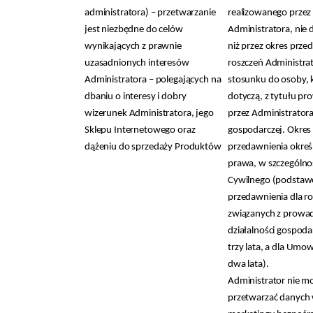
administratora) – przetwarzanie
realizowanego przez
jest niezbędne do celów
Administratora, nie 
wynikających z prawnie
niż przez okres prze
uzasadnionych interesów
roszczeń Administra
Administratora – polegających na
stosunku do osoby, 
dbaniu o interesy i dobry
dotyczą, z tytułu p
wizerunek Administratora, jego
przez Administratora
Sklepu Internetowego oraz
gospodarczej. Okres
dążeniu do sprzedaży Produktów
przedawnienia określ
prawa, w szczególno
Cywilnego (podstaw
przedawnienia dla r
związanych z prowa
działalności gospoda
trzy lata, a dla Umo
dwa lata).
Administrator nie m
przetwarzać danych 