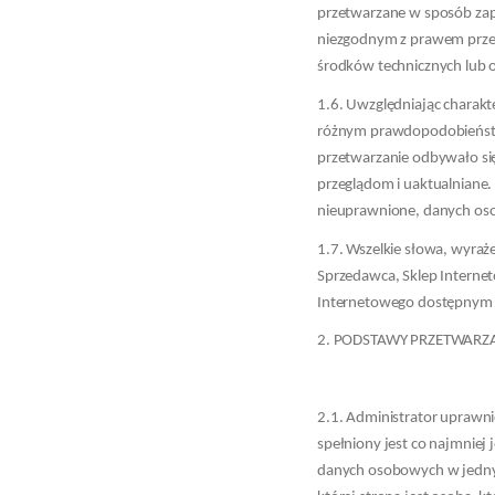
przetwarzane w sposób za
niezgodnym z prawem prze
środków technicznych lub 
1.6. Uwzględniając charakte
różnym prawdopodobieństwi
przetwarzanie odbywało się
przeglądom i uaktualniane.
nieuprawnione, danych oso
1.7. Wszelkie słowa, wyraże
Sprzedawca, Sklep Internet
Internetowego dostępnym 
2. PODSTAWY PRZETWARZ
2.1. Administrator uprawni
spełniony jest co najmniej
danych osobowych w jednym