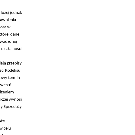
dłużej jednak
dawnienia
tora w
której dane
rowadzonej
 działalności
ają przepisy
ści Kodeksu
owy termin
oszczeń
dzeniem
rczej wynosi
wy Sprzedaży
oże
w celu