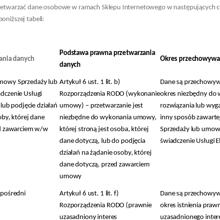
zetwarzać dane osobowe w ramach Sklepu Internetowego w następujących c
niższej tabeli:
Podstawa prawna przetwarzania
ania danych
Okres przechowywa
danych
owy Sprzedaży lub
Artykuł 6 ust. 1 lit. b)
Dane są przechowyw
dczenie Usługi
Rozporządzenia RODO (wykonanie
okres niezbędny do 
 lub podjęcie działań
umowy) – przetwarzanie jest
rozwiązania lub wyg
oby, której dane
niezbędne do wykonania umowy,
inny sposób zawart
ed zawarciem w/w
której stroną jest osoba, której
Sprzedaży lub umow
dane dotyczą, lub do podjęcia
świadczenie Usługi E
działań na żądanie osoby, której
dane dotyczą, przed zawarciem
umowy
zpośredni
Artykuł 6 ust. 1 lit. f)
Dane są przechowyw
Rozporządzenia RODO (prawnie
okres istnienia praw
uzasadniony interes
uzasadnionego inter