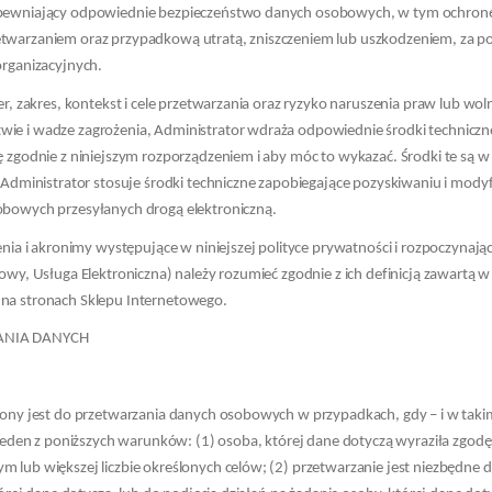
pewniający odpowiednie bezpieczeństwo danych osobowych, w tym ochron
twarzaniem oraz przypadkową utratą, zniszczeniem lub uszkodzeniem, za 
organizacyjnych.
r, zakres, kontekst i cele przetwarzania oraz ryzyko naruszenia praw lub wol
e i wadze zagrożenia, Administrator wdraża odpowiednie środki techniczne 
 zgodnie z niniejszym rozporządzeniem i aby móc to wykazać. Środki te są 
 Administrator stosuje środki techniczne zapobiegające pozyskiwaniu i mod
bowych przesyłanych drogą elektroniczną.
nia i akronimy występujące w niniejszej polityce prywatności i rozpoczynające
owy, Usługa Elektroniczna) należy rozumieć zgodnie z ich definicją zawartą 
na stronach Sklepu Internetowego.
ANIA DANYCH
ony jest do przetwarzania danych osobowych w przypadkach, gdy – i w takim
 jeden z poniższych warunków: (1) osoba, której dane dotyczą wyraziła zgod
 lub większej liczbie określonych celów; (2) przetwarzanie jest niezbędn