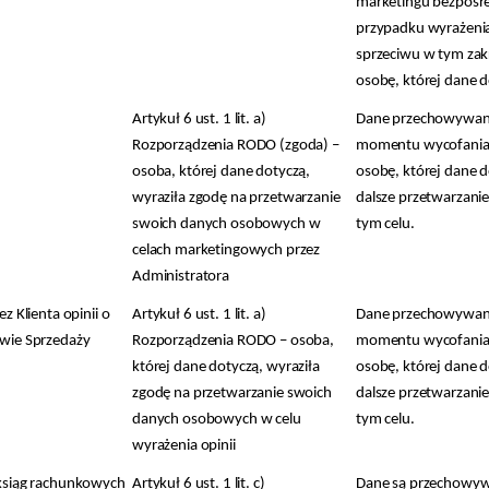
marketingu bezpośr
przypadku wyrażeni
sprzeciwu w tym zakr
osobę, której dane d
Artykuł 6 ust. 1 lit. a)
Dane przechowywan
Rozporządzenia RODO (zgoda) –
momentu wycofania 
osoba, której dane dotyczą,
osobę, której dane d
wyraziła zgodę na przetwarzanie
dalsze przetwarzanie
swoich danych osobowych w
tym celu.
celach marketingowych przez
Administratora
z Klienta opinii o
Artykuł 6 ust. 1 lit. a)
Dane przechowywan
wie Sprzedaży
Rozporządzenia RODO – osoba,
momentu wycofania 
której dane dotyczą, wyraziła
osobę, której dane d
zgodę na przetwarzanie swoich
dalsze przetwarzanie
danych osobowych w celu
tym celu.
wyrażenia opinii
ksiąg rachunkowych
Artykuł 6 ust. 1 lit. c)
Dane są przechowyw