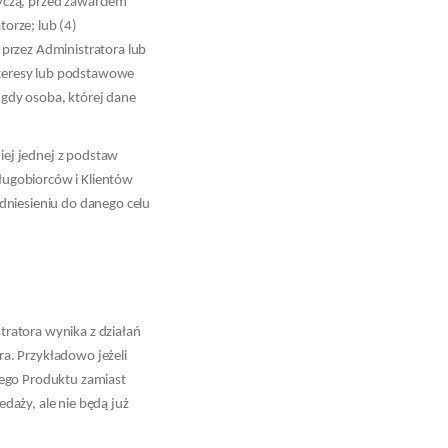
tyczą, przed zawarciem
orze; lub (4)
przez Administratora lub
interesy lub podstawowe
gdy osoba, której dane
ej jednej z podstaw
ługobiorców i Klientów
dniesieniu do danego celu
ratora wynika z działań
a. Przykładowo jeżeli
nego Produktu zamiast
daży, ale nie będą już