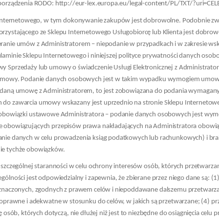
zporządzenia RODO: http://eur-lex.europa.eu/legal-content/PL/TXT/?uri
u Internetowego, w tym dokonywanie zakupów jest dobrowolne. Podobnie zw
zystającego ze Sklepu Internetowego Usługobiorcę lub Klienta jest dobrowo
ranie umów z Administratorem – niepodanie w przypadkach i w zakresie ws
laminie Sklepu Internetowego i niniejszej polityce prywatności danych oso
y Sprzedaży lub umowy o świadczenie Usługi Elektronicznej z Administrato
 umowy. Podanie danych osobowych jest w takim wypadku wymogiem umownym
ć daną umowę z Administratorem, to jest zobowiązana do podania wymaga
do zawarcia umowy wskazany jest uprzednio na stronie Sklepu Internetow
) obowiązki ustawowe Administratora – podanie danych osobowych jest 
 obowiązujących przepisów prawa nakładających na Administratora obowią
nie danych w celu prowadzenia ksiąg podatkowych lub rachunkowych) i brak
ie tychże obowiązków.
 szczególnej staranności w celu ochrony interesów osób, których przetwarza
ólności jest odpowiedzialny i zapewnia, że zbierane przez niego dane są: (1
oznaczonych, zgodnych z prawem celów i niepoddawane dalszemu przetwarz
poprawne i adekwatne w stosunku do celów, w jakich są przetwarzane; (4) 
 osób, których dotyczą, nie dłużej niż jest to niezbędne do osiągnięcia celu 