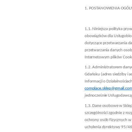
1. POSTANOWIENIA OGÓL
1.1. Niniejsza polityka pry
obowiązków dla Usługobior
dotyczące przetwarzania d
przetwarzania danych osobo
Internetowym plików Cookie
1.2. Administratorem dany
Gdańsku (adres siedziby i 
Informacji o Działalności
complace.sklep@gmail.co
jednocześnie Usługodawcą 
1.3. Dane osobowe w Sklep
szczególności zgodnie z ro
ochrony osób fizycznych w
uchylenia dyrektywy 95/46