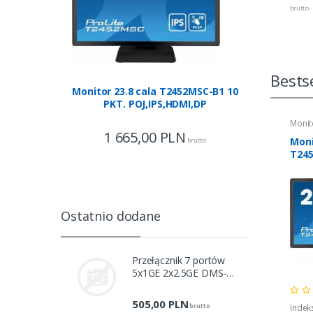
brutto
Bestse
Monitor 23.8 cala T2452MSC-B1 10
PKT. POJ,IPS,HDMI,DP
Monit
1 665,00
PLN
Moni
brutto
T245
POJ,
Ostatnio dodane
Przełącznik 7 portów
5x1GE 2x2.5GE DMS-
107/E
505,00
PLN
brutto
Indek