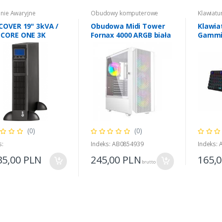
anie Awaryjne
Obudowy komputerowe
Klawiatu
COVER 19" 3kVA /
Obudowa Midi Tower
Klawia
 CORE ONE 3K
Fornax 4000 ARGB biała
Gamm
R-CORE-1K 1000 VA
0,00
PLN
brutto
(0)
(0)
s:
Indeks: AB0854939
Indeks:
35,00
PLN
245,00
PLN
165,
brutto