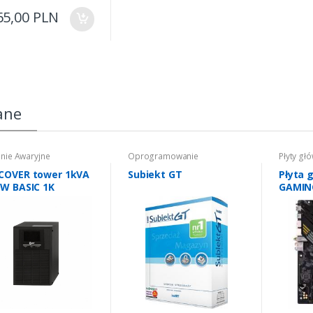
65,00
PLN
ane
anie Awaryjne
Oprogramowanie
Płyty gł
COVER tower 1kVA
Subiekt GT
Płyta 
0W BASIC 1K
GAMIN
FI II A
HDMI/D