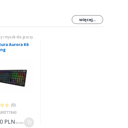
więcej...
ry i myszki dla graczy
tura Aurora K6
ing
(0)
 AB0777843
00
PLN
brutto