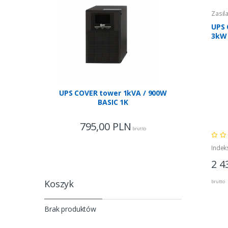
Zasil
UPS 
3kW
UPS COVER tower 1kVA / 900W
UPS COVE
BASIC 1K
795,00
PLN
1 63
brutto
Indek
2 4
Koszyk
brutto
Brak produktów