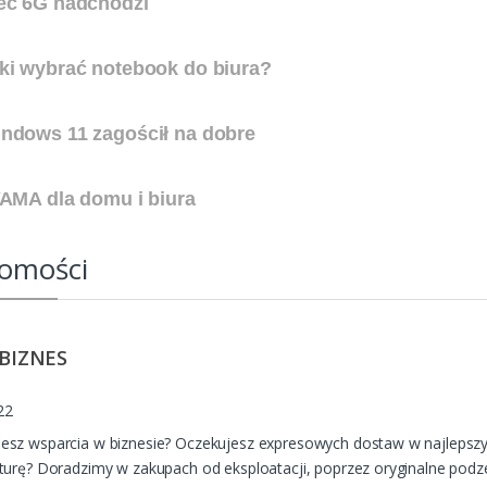
eć 6G nadchodzi
ki wybrać notebook do biura?
ndows 11 zagościł
na dobre
YAMA dla domu i biura
omości
 BIZNES
22
jesz wsparcia w biznesie? Oczekujesz expresowych dostaw w najleps
kturę? Doradzimy w zakupach od eksploatacji, poprzez oryginalne podze