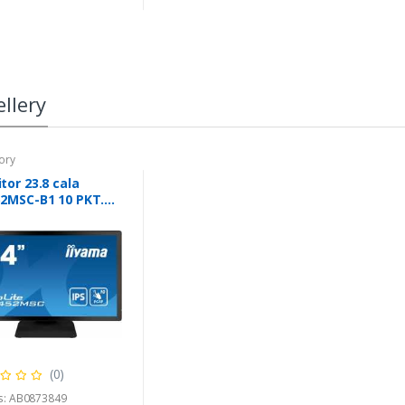
llery
ory
tor 23.8 cala
2MSC-B1 10 PKT.
IPS,HDMI,DP
(0)
s: AB0873849