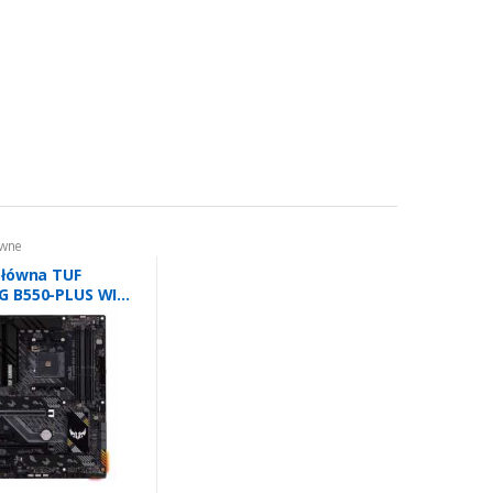
ówne
główna TUF
G B550-PLUS WI
M4 4DDR4
P M.2 ATX