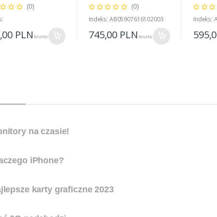
(0)
(0)
s:
Indeks: AB05907616102003
Indeks:
,00
PLN
745,00
PLN
595,
brutto
brutto
nitory na czasie!
aczego iPhone?
jlepsze karty graficzne 2023