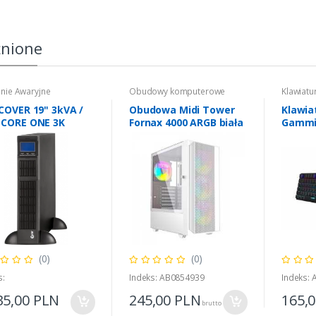
nione
anie Awaryjne
Obudowy komputerowe
Klawiatu
COVER 19" 3kVA /
Obudowa Midi Tower
Klawia
 CORE ONE 3K
Fornax 4000 ARGB biała
Gamm
(0)
(0)
s:
Indeks: AB0854939
Indeks:
35,00
PLN
245,00
PLN
165,
brutto