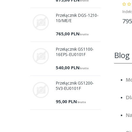
brutto
Indek
Przełącznik DGS-1210-
795
10/ME/E
765,00
PLN
brutto
Przełącznik GS1100-
Blog
16EPS-EU0101F
540,00
PLN
brutto
Mo
Przełącznik GS1200-
5V3-EU0101F
Dl
95,00
PLN
brutto
Na