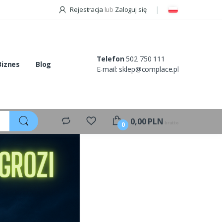
Rejestracja
lub
Zaloguj się
Telefon
502 750 111
Biznes
Blog
E-mail:
sklep@complace.pl
0,00
PLN
brutto
0