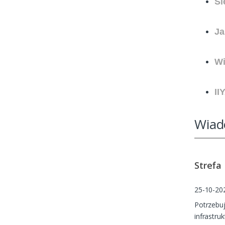
Si
Ja
Wi
II
Wiad
Strefa
25-10-20
Potrzebu
infrastru