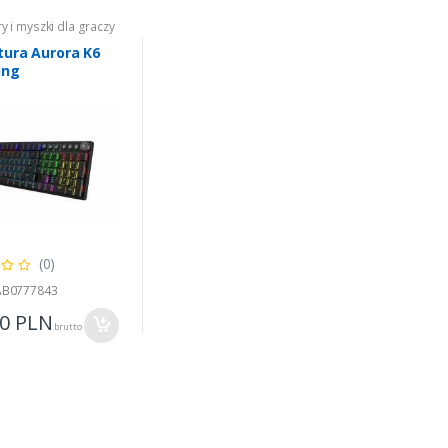
ry i myszki dla graczy
tura Aurora K6
ing
(0)
 AB0777843
00
PLN
brutto