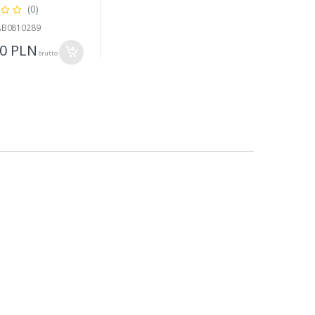
(0)
 AB0810289
00
PLN
brutto