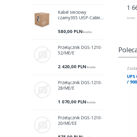
1 6
Kabel sieciowy
czarny305 UISP-Cable-
brutto
Pro
580,00
PLN
brutto
Przełącznik DGS-1210-
Polec
52/ME/E
2 420,00
PLN
brutto
Zasil
UPS 
/ 90
Przełącznik DGS-1210-
28/ME/E
1 070,00
PLN
brutto
Przełącznik DGS-1210-
20/ME/EE
875,00
PLN