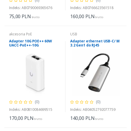
Indeks: AB0790069365676
Indeks: AB0766623561518
75,00
PLN
160,00
PLN
brutto
brutto
akcesoria PoE
USB
Adapter 10G POE++ 60W
Adapter ethernet USB-C/ M
UACC-PoE++-10G
3.2 Gen1 do RJ45
(0)
(0)
Indeks: AB0810084699515
Indeks: AB04052792077759
170,00
PLN
140,00
PLN
brutto
brutto