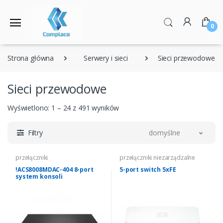
0
Strona główna
Serwery i sieci
Sieci przewodowe
Sieci przewodowe
Wyświetlono: 1 – 24 z 491 wyników
Filtry
domyślne
przełączniki
przełączniki niezarządzalne
!ACS8008MDAC-404 8-port
5-port switch 5xFE
system konsoli