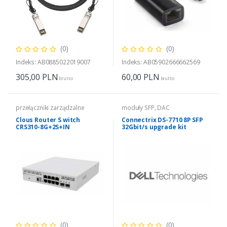
(0)
(0)
Indeks: AB0885022019007
Indeks: AB05902666662569
305,00
PLN
60,00
PLN
brutto
brutto
przełączniki zarządzalne
moduły SFP, DAC
Clous Router S witch
Connectrix DS-7710 8P SFP
CRS310-8G+2S+IN
32Gbit/s upgrade kit
(0)
(0)