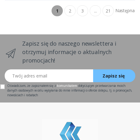
Następna
1
2
3
...
21
Zapisz się do naszego newslettera i
otrzymuj informacje o aktualnych
promocjach!
Twój adres email
Zapisz się
Oświadczam, że zapoznałem się z
komunikatem
dotyczącym przetwarzania moich
danych osobowych w celu wysyłania do mnie informacji o ofercie sklepu, tj. o promocjach,
nowościach i rabatach