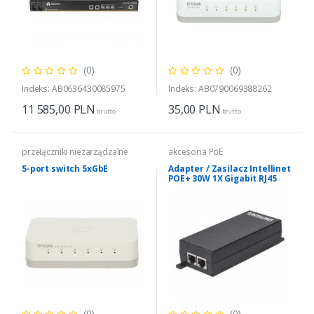
(0)
(0)
Indeks: AB0636430085975
Indeks: AB0790069388262
11 585,00
PLN
35,00
PLN
brutto
brutto
przełączniki niezarządzalne
akcesoria PoE
5-port switch 5xGbE
Adapter / Zasilacz Intellinet
POE+ 30W 1X Gigabit RJ45
802.3AT
(0)
(0)