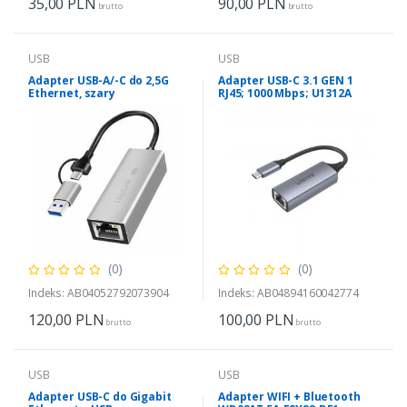
35,00
PLN
90,00
PLN
brutto
brutto
USB
USB
Adapter USB-A/-C do 2,5G
Adapter USB-C 3.1 GEN 1
Ethernet, szary
RJ45; 1000 Mbps; U1312A
(0)
(0)
Indeks: AB04052792073904
Indeks: AB04894160042774
120,00
PLN
100,00
PLN
brutto
brutto
USB
USB
Adapter USB-C do Gigabit
Adapter WIFI + Bluetooth