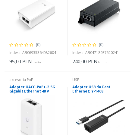
(0)
(0)
Indeks: AB06935364082604
Indeks: AB04718937620241
95,00
PLN
240,00
PLN
brutto
brutto
akcesoria PoE
USB
Adapter UACC-PoE+-2.5G
Adapter USB do Fast
Gigabit Ethernet 48 V
Ethernet; Y-1468