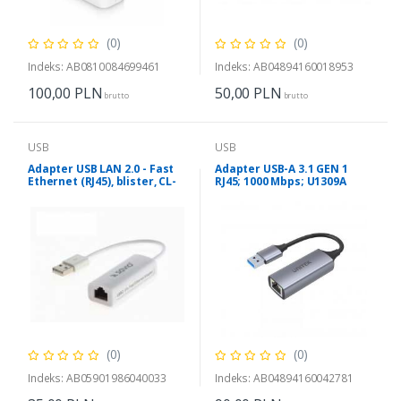
(0)
(0)
Indeks: AB0810084699461
Indeks: AB04894160018953
100,00
PLN
50,00
PLN
brutto
brutto
USB
USB
Adapter USB LAN 2.0 - Fast
Adapter USB-A 3.1 GEN 1
Ethernet (RJ45), blister, CL-
RJ45; 1000 Mbps; U1309A
24
(0)
(0)
Indeks: AB05901986040033
Indeks: AB04894160042781