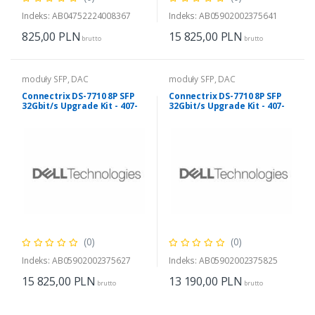
Indeks: AB04752224008367
Indeks: AB05902002375641
825,00
PLN
15 825,00
PLN
brutto
brutto
moduły SFP, DAC
moduły SFP, DAC
Connectrix DS-7710 8P SFP
Connectrix DS-7710 8P SFP
32Gbit/s Upgrade Kit - 407-
32Gbit/s Upgrade Kit - 407-
BDKD
BDKD
(0)
(0)
Indeks: AB05902002375627
Indeks: AB05902002375825
15 825,00
PLN
13 190,00
PLN
brutto
brutto