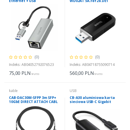
Ethernet + USB
WD02AT 5A.F8Y28.DE1
(0)
(0)
Indeks: AB04052792076523
Indeks: AB04718755090714
75,00
PLN
560,00
PLN
brutto
brutto
kable
USB
CAB-DAC30M-SFPP 3m SFP+
CB-A30 aluminiowa karta
10GbE DIRECT ATTACH CABL
sieciowa USB-C Gigabit
10/100/1000 Mbps RJ45 | 1
Gb/s | USB 3.0 Typ C | diody
LED