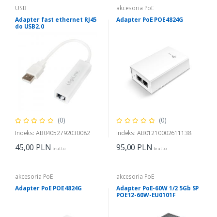
USB
akcesoria PoE
Adapter fast ethernet RJ45
Adapter PoE POE4824G
do USB2.0
(0)
(0)
Indeks: AB04052792030082
Indeks: AB01210002611138
45,00
PLN
95,00
PLN
brutto
brutto
akcesoria PoE
akcesoria PoE
Adapter PoE POE4824G
Adapter PoE-60W 1/2 5Gb SP
POE12-60W-EU0101F