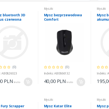
i
Myszki
Myszki
z bluetooth 3D
Mysz bezprzewodowa
Mysz 
us czerwona
Comfort
akumul
- MS7
Myszki
ER tower 1kVA / 900W
BASIC 1K
(0)
(0)
95,00
PLN
brutto
s: AB0826023
Indeks: AB0866132
Indeks:
00
PLN
40,00
PLN
195,
brutto
brutto
i
Myszki
Myszki
 Fury Scrapper
Mysz Katar Elite
Mysz p