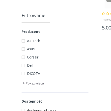
Filtrowanie
Indek
5,0
Producent
A4 Tech
Asus
Corsair
Dell
DICOTA
+
Pokaż więcej
Dostepność
dostępny od zaraz