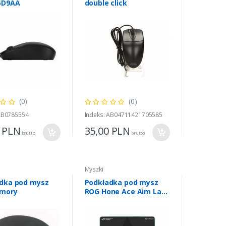
5D9AA
double click
(0)
(0)
 AB0785554
Indeks: AB04711421705585
0
PLN
35,00
PLN
brutto
brutto
Myszki
dka pod mysz
Podkładka pod mysz
emory
ROG Hone Ace Aim Lab
Edition 508 x 420 x 3
mm Black