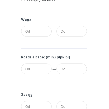
Waga
—
Rozdzielczość (min.) [dpi/lpi]
—
Zasięg
—