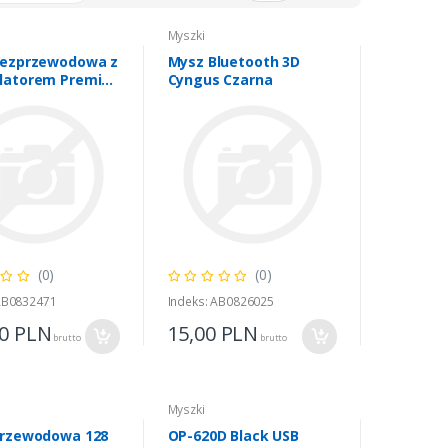
Myszki
bezprzewodowa z
Mysz Bluetooth 3D
atorem Premier
Cyngus Czarna
421W
(0)
(0)
 AB0832471
Indeks: AB0826025
00
PLN
15,00
PLN
brutto
brutto
Myszki
rzewodowa 128
OP-620D Black USB