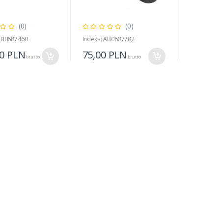
(0)
(0)
 AB0687460
Indeks: AB0687782
00
PLN
75,00
PLN
brutto
brutto