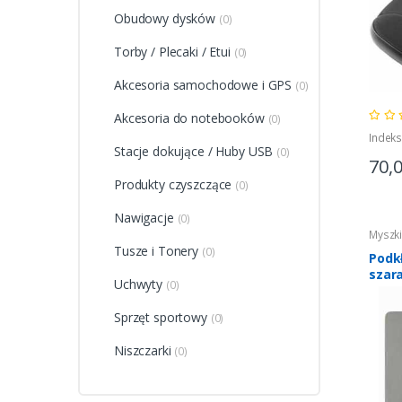
Obudowy dysków
(0)
Torby / Plecaki / Etui
(0)
Akcesoria samochodowe i GPS
(0)
Akcesoria do notebooków
(0)
Indek
Stacje dokujące / Huby USB
(0)
70,
Produkty czyszczące
(0)
Nawigacje
(0)
Myszk
Tusze i Tonery
(0)
Podk
szar
Uchwyty
(0)
Sprzęt sportowy
(0)
Niszczarki
(0)