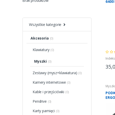
Brak produktów
6400
Wszystkie kategorie
Akcesoria
(0)
Klawiatury
(0)
Indek
Myszki
(0)
35,
Zestawy (mysz+klawiatura)
(0)
Kamery internetowe
(0)
Myszk
Kable i przejściówki
(0)
POD
ERGO
Pendrive
(0)
MYSZ
Karty pamięci
(0)