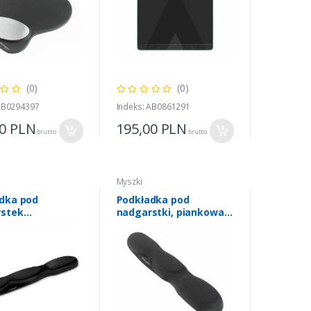
(0)
(0)
 AB0294397
Indeks: AB0861291
00
PLN
195,00
PLN
brutto
brutto
Myszki
dka pod
Podkładka pod
rstek
nadgarstki, piankowa,
miczna, żelowa,
czarna