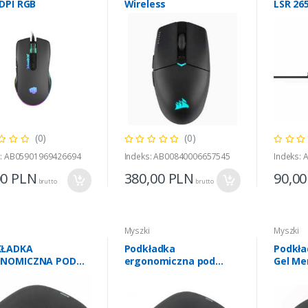
 DPI RGB
Wireless
LSR 26
(0)
(0)
s: AB05901969426694
Indeks: AB00840006657545
Indeks:
00
PLN
380,00
PLN
90,0
brutto
brutto
i
Myszki
Myszki
KŁADKA
Podkładka
Podkła
NOMICZNA POD
ergonomiczna pod
Gel M
 PIANKOWA
mysz, żelowa, czarna