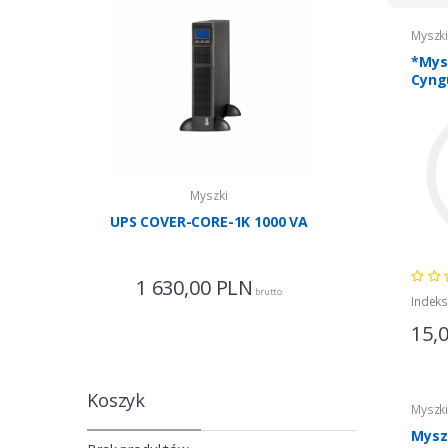
Myszk
*Mys
Cyng
Myszki
UPS COVER-CORE-1K 1000 VA
UPS COV
1 630,00
PLN
7
brutto
Indek
15,
Koszyk
Myszk
Mysz