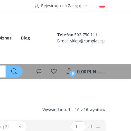
Rejestracja
lub
Zaloguj się
Telefon
502 750 111
Biznes
Blog
E-mail:
sklep@complace.pl
0,00
PLN
brutto
0
Wyświetlono: 1 – 16 z 16 wyników
→
uj 24
z 1