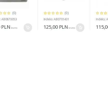
(0)
(0)
s: AB0870053
Indeks: AB0701431
Indeks:
0
PLN
125,00
PLN
115,
brutto
brutto