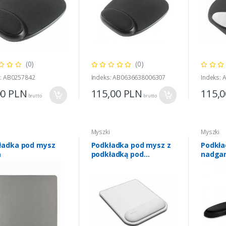
(0)
(0)
s: AB0257842
Indeks: AB0636638006307
Indeks:
00
PLN
115,00
PLN
115,
brutto
brutto
i
Myszki
Myszki
ładka pod mysz
Podkładka pod mysz z
Podkła
a
podkładką pod
nadga
nadgarstek ErgoSoft
ergono
czarna