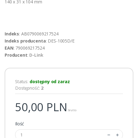
140 x 31 x 104 mm
Indeks
: AB0790069217524
Indeks producenta
: DES-1005D/E
EAN
: 790069217524
Producent
:
D-Link
Status:
dostępny od zaraz
Dostępność:
2
50,00
PLN
brutto
Ilość