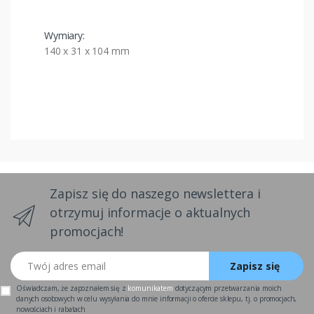
Wymiary:
140 x 31 x 104 mm
Zapisz się do naszego newslettera i
otrzymuj informacje o aktualnych
promocjach!
Twój adres email
Zapisz się
Oświadczam, że zapoznałem się z
komunikatem
dotyczącym przetwarzania moich
danych osobowych w celu wysyłania do mnie informacji o ofercie sklepu, tj. o promocjach,
nowościach i rabatach