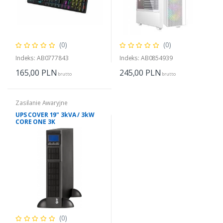
(0)
(0)
Indeks: AB0777843
Indeks: AB0854939
165,00
PLN
245,00
PLN
brutto
brutto
Zasilanie Awaryjne
UPS COVER 19" 3kVA / 3kW
CORE ONE 3K
(0)