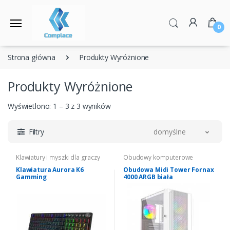
0
Strona główna
Produkty Wyróżnione
Produkty Wyróżnione
Wyświetlono: 1 – 3 z 3 wyników
Filtry
domyślne
Klawiatury i myszki dla graczy
Obudowy komputerowe
Klawiatura Aurora K6
Obudowa Midi Tower Fornax
Gamming
4000 ARGB biała