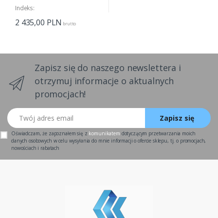
Indeks:
2 435,00
PLN
brutto
Zapisz się do naszego newslettera i
otrzymuj informacje o aktualnych
promocjach!
Twój adres email
Zapisz się
Oświadczam, że zapoznałem się z
komunikatem
dotyczącym przetwarzania moich
danych osobowych w celu wysyłania do mnie informacji o ofercie sklepu, tj. o promocjach,
nowościach i rabatach