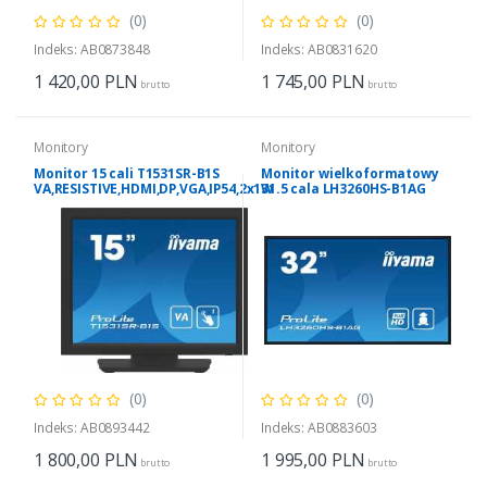
(0)
(0)
Indeks: AB0873848
Indeks: AB0831620
1 420,00
PLN
1 745,00
PLN
brutto
brutto
Monitory
Monitory
Monitor 15 cali T1531SR-B1S
Monitor wielkoformatowy
VA,RESISTIVE,HDMI,DP,VGA,IP54,2x1W
31.5 cala LH3260HS-B1AG
matowy 24h/7 500(cd/m2) VA
1920 x 1080 FHD Android.11
Wifi CMS(iiSignage2)
(0)
(0)
Indeks: AB0893442
Indeks: AB0883603
1 800,00
PLN
1 995,00
PLN
brutto
brutto