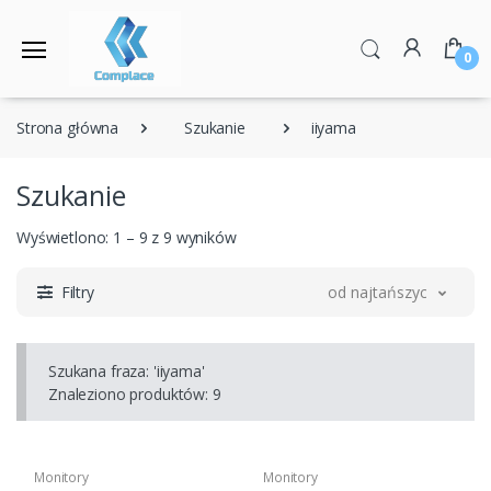
0
Strona główna
Szukanie
iiyama
Szukanie
Wyświetlono: 1 – 9 z 9 wyników
Filtry
od najtańszych
Szukana fraza:
'iiyama'
Znaleziono produktów: 9
Monitory
Monitory