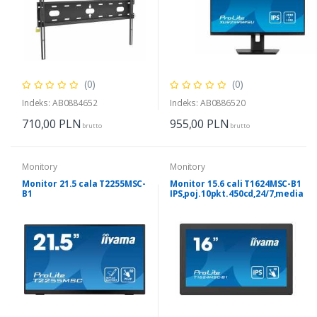
(0)
(0)
Indeks: AB0884652
Indeks: AB0886520
710,00
PLN
955,00
PLN
brutto
brutto
Monitory
Monitory
Monitor 21.5 cala T2255MSC-
Monitor 15.6 cali T1624MSC-B1
B1
IPS,poj.10pkt.450cd,24/7,media
POJ.10PKT.IPS,HDMI,DP,2xUSB
player,6H
3.0