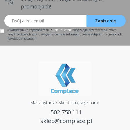
promocjach!
Twój adres email
Zapisz się
Oświadczam, że zapoznałem się z
komunikatem
dotyczącym przetwarzania moich
danych osobowych w celu wysyłania do mnie informacji o ofercie sklepu, tj. o promocjach,
nowościach i rabatach
Masz pytania? Skontaktuj się z nami!
502 750 111
sklep@complace.pl