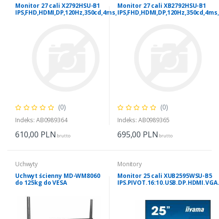
Monitor 27 cali X2792HSU-B1
Monitor 27 cali XB2792HSU-B1
IPS,FHD,HDMI,DP,120Hz,350cd,4ms,
IPS,FHD,HDMI,DP,120Hz,350cd,4ms,
cienkie ramki, 1500:1, ErP B, USB
cienkie ramki, 1500:1, ErP B, USB
HUBx2
HUBx2
(0)
(0)
Indeks: AB0989364
Indeks: AB0989365
610,00
PLN
695,00
PLN
brutto
brutto
Uchwyty
Monitory
Uchwyt ścienny MD-WM8060
Monitor 25 cali XUB2595WSU-B5
do 125kg do VESA
IPS.PIVOT.16:10.USB.DP.HDMI.VGA
800x600mm
300(cd/m2).HAS(150mm)