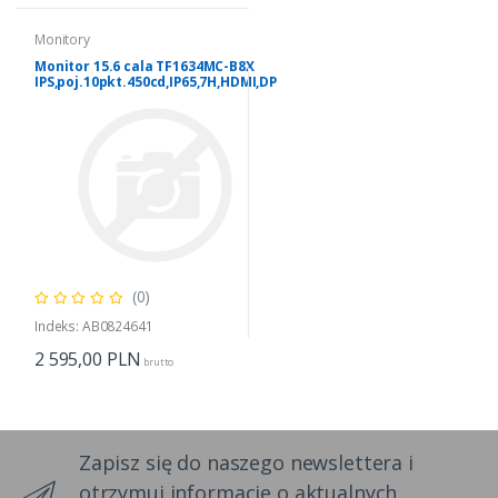
Monitory
Monitor 15.6 cala TF1634MC-B8X
IPS,poj.10pkt.450cd,IP65,7H,HDMI,DP
(0)
Indeks: AB0824641
2 595,00
PLN
brutto
Zapisz się do naszego newslettera i
otrzymuj informacje o aktualnych