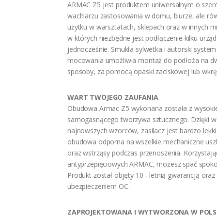
ARMAC Z5 jest produktem uniwersalnym o szer
wachlarzu zastosowania w domu, biurze, ale ró
użytku w warsztatach, sklepach oraz w innych m
w których niezbędne jest podłączenie kilku urzą
jednocześnie. Smukła sylwetka i autorski system
mocowania umożliwia montaż do podłoża na d
sposoby, za pomocą opaski zaciskowej lub wkrę
WART TWOJEGO ZAUFANIA
Obudowa Armac Z5 wykonana została z wysokiej
samogasnącego tworzywa sztucznego. Dzięki w
najnowszych wzorców, zasilacz jest bardzo lekki
obudowa odporna na wszelkie mechaniczne usz
oraz wstrząsy podczas przenoszenia. Korzystając
antyprzepięciowych ARMAC, możesz spać spokoj
Produkt został objęty 10 - letnią gwarancją oraz
ubezpieczeniem OC.
ZAPROJEKTOWANA I WYTWORZONA W POLS