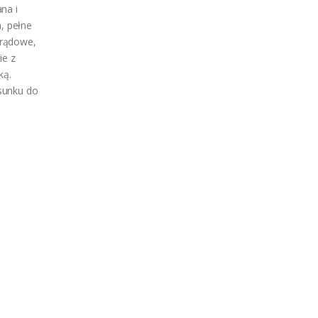
na i
, pełne
 prądowe,
ie z
ką.
sunku do