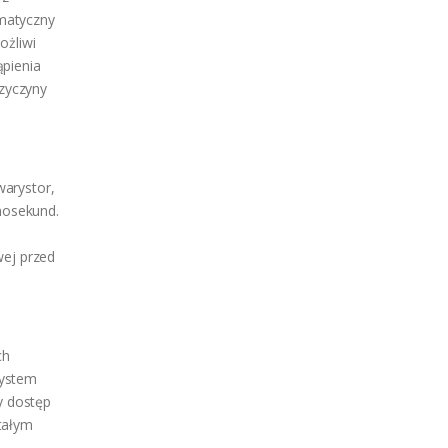
matyczny
ożliwi
ąpienia
rzyczyny
arystor,
anosekund.
wej przed
ch
system
y dostęp
tałym