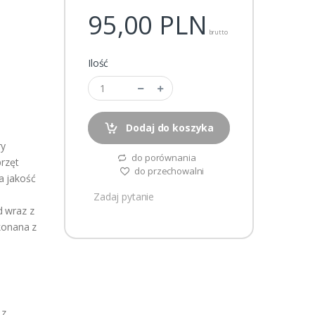
95,00
PLN
brutto
Ilość
Dodaj do koszyka
ry
do porównania
przęt
do przechowalni
a jakość
Zadaj pytanie
d wraz z
konana z
 z