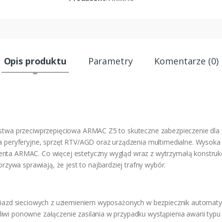
Opis produktu
Parametry
Komentarze (0)
istwa przeciwprzepięciowa ARMAC Z5 to skuteczne zabezpieczenie dla 
ia peryferyjne, sprzęt RTV/AGD oraz urządzenia multimedialne. Wysoka 
nta ARMAC. Co więcej estetyczny wygląd wraz z wytrzymałą konstrukcj
wa sprawiają, że jest to najbardziej trafny wybór.
gniazd sieciowych z uziemieniem wyposażonych w bezpiecznik automaty
iwi ponowne załączenie zasilania w przypadku wystąpienia awarii typu 