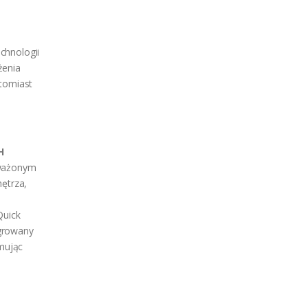
chnologii
żenia
atomiast
H
yważonym
nętrza,
uick
growany
rmując