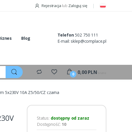
Rejestracja
lub
Zaloguj się
Telefon
502 750 111
Biznes
Blog
E-mail:
sklep@complace.pl
0,00
PLN
brutto
0
 5m 5x230V 10A Z5/50/CZ czarna
230V
Status:
dostępny od zaraz
Dostępność:
10