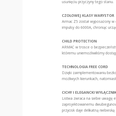
usunięciu przyczyny tego stanu.
CZOŁOWEJ KLASY WARYSTOR
Armac Z5 został wyposażony w cz
impulsy do 6000A, chroniąc urzą
CHILD PROTECTION
ARMAC w trosce o bezpieczeństw
któremu uniemożliwiliśmy dostę
TECHNOLOGIA FREE CORD
Dzięki zaimplementowaniu bezkon
możliwych kierunkach, natomias
CICHY I ELEGANCKI WYŁĄCZNI
Listwa zwraca na siebie uwagę el
zaprojektowanemu dwubiegunowe
przycisk daje delikatną niebiesk