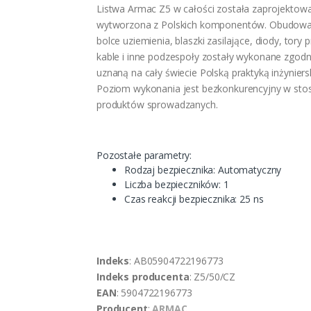
Listwa Armac Z5 w całości została zaprojektowa
wytworzona z Polskich komponentów. Obudowa
bolce uziemienia, blaszki zasilające, diody, tory
kable i inne podzespoły zostały wykonane zgodn
uznaną na cały świecie Polską praktyką inżyniers
Poziom wykonania jest bezkonkurencyjny w sto
produktów sprowadzanych.
Pozostałe parametry:
Rodzaj bezpiecznika: Automatyczny
Liczba bezpieczników: 1
Czas reakcji bezpiecznika: 25 ns
Indeks
: AB05904722196773
Indeks producenta
: Z5/50/CZ
EAN
: 5904722196773
Producent
:
ARMAC