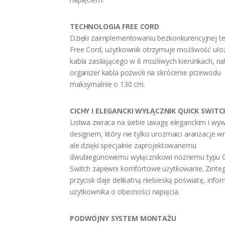
TECHNOLOGIA FREE CORD
Dzięki zaimplementowaniu bezkonkurencyjnej te
Free Cord, użytkownik otrzymuje możliwość uło
kabla zasilającego w 6 możliwych kierunkach, n
organizer kabla pozwoli na skrócenie przewodu
maksymalnie o 130 cm.
CICHY I ELEGANCKI WYŁĄCZNIK QUICK SWITC
Listwa zwraca na siebie uwagę eleganckim i w
designem, który nie tylko urozmaici aranżacje w
ale dzięki specjalnie zaprojektowanemu
dwubiegunowemu wyłącznikowi nożnemu typu Q
Switch zapewni komfortowe użytkowanie. Zinte
przycisk daje delikatną niebieską poświatę, info
użytkownika o obecności napięcia.
PODWÓJNY SYSTEM MONTAŻU