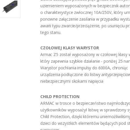
uziemieniem wyposażonych w bezpiecznik auto
o charakterystyce zwłocznej 10A/250V, który um
ponowne załączenie zasilania w przypadku wyst
awarii typu zwarcie/przeciążenie, po usunięciu p
tego stanu.
CZOŁOWEJ KLASY WARYSTOR
Armac Z5 został wyposażony w czołowej klasy w
który zapewnia szybkie działanie - poniżej 25 n
Warystor pochłania impulsy do 6000A, chroniąc
urządzenia podłączone do listwy antyprzepięcio
niebezpiecznymi skokami napięcia
CHILD PROTECTION
ARMAC w trosce o bezpieczeństwo najmłodszy
użytkowników wyposażył listwę w sprawdzony 
Child Protection, dzięki któremu uniemożliwiliśm
dzieci do wszystkich elementów będących pod s
napięciem.