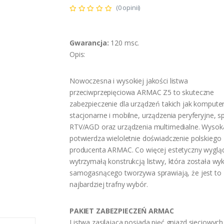
(0 opinii)
Gwarancja:
120 msc.
Opis:
Nowoczesna i wysokiej jakości listwa
przeciwprzepięciowa ARMAC Z5 to skuteczne
zabezpieczenie dla urządzeń takich jak kompute
stacjonarne i mobilne, urządzenia peryferyjne, s
RTV/AGD oraz urządzenia multimedialne. Wysok
potwierdza wieloletnie doświadczenie polskiego
producenta ARMAC. Co więcej estetyczny wyglą
wytrzymałą konstrukcją listwy, która została wy
samogasnącego tworzywa sprawiają, że jest to
najbardziej trafny wybór.
PAKIET ZABEZPIECZEŃ ARMAC
Listwa zasilająca posiada pięć gniazd sieciowych