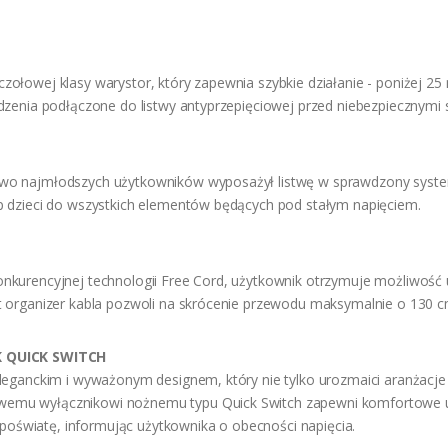
ołowej klasy warystor, który zapewnia szybkie działanie - poniżej 25
dzenia podłączone do listwy antyprzepięciowej przed niebezpiecznymi 
o najmłodszych użytkowników wyposażył listwę w sprawdzony system 
p dzieci do wszystkich elementów będących pod stałym napięciem.
kurencyjnej technologii Free Cord, użytkownik otrzymuje możliwość u
t organizer kabla pozwoli na skrócenie przewodu maksymalnie o 130 c
K QUICK SWITCH
eganckim i wyważonym designem, który nie tylko urozmaici aranżacje w
mu wyłącznikowi nożnemu typu Quick Switch zapewni komfortowe u
ą poświatę, informując użytkownika o obecności napięcia.