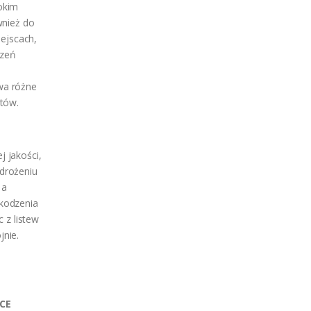
okim
wnież do
iejscach,
dzeń
wa różne
tów.
 jakości,
drożeniu
 a
kodzenia
 z listew
nie.
CE