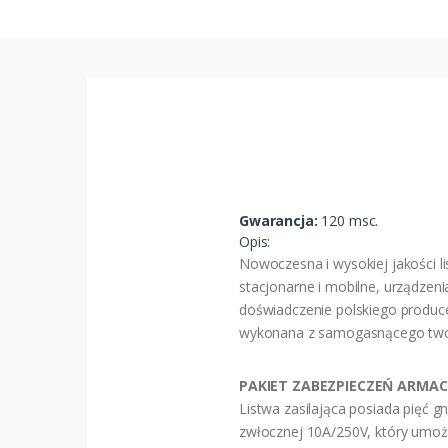
Gwarancja:
120 msc.
Opis:
Nowoczesna i wysokiej jakości l
stacjonarne i mobilne, urządzen
doświadczenie polskiego produce
wykonana z samogasnącego tworzy
PAKIET ZABEZPIECZEŃ ARMAC
Listwa zasilająca posiada pięć 
zwłocznej 10A/250V, który umożl