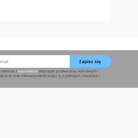
Zapisz się
znałem się z
komunikatem
dotyczącym przetwarzania moich danych
ania do mnie informacji o ofercie sklepu, tj. o promocjach, nowościach i