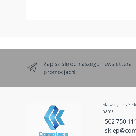
Zapisz się do naszego newslettera i
promocjach!
Masz pytania? Sk
nami!
502 750 11
sklep@com