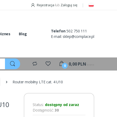
Rejestracja
lub
Zaloguj się
Telefon
502 750 111
Biznes
Blog
E-mail:
sklep@complace.pl
0,00
PLN
brutto
0
Router mobilny LTE cat. 4 U10
U10
Status:
dostępny od zaraz
Dostępność:
30