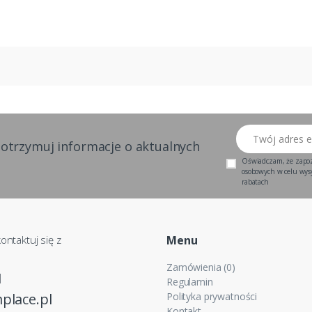
Twój adres email
 otrzymuj informacje o aktualnych
Oświadczam, że zapo
osobowych w celu wysył
rabatach
ontaktuj się z
Menu
Zamówienia (0)
1
Regulamin
place.pl
Polityka prywatności
Kontakt