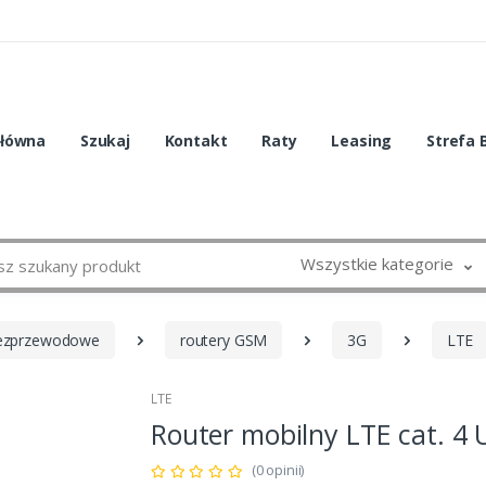
główna
Szukaj
Kontakt
Raty
Leasing
Strefa 
Wszystkie kategorie
bezprzewodowe
routery GSM
3G
LTE
LTE
Router mobilny LTE cat. 4 
(0 opinii)