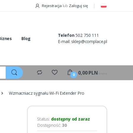
Rejestracja
lub
Zaloguj się
Telefon
502 750 111
Biznes
Blog
E-mail:
sklep@complace.pl
0,00
PLN
brutto
0
Wzmacniacz sygnału Wi-Fi Extender Pro
Status:
dostępny od zaraz
Dostępność:
30