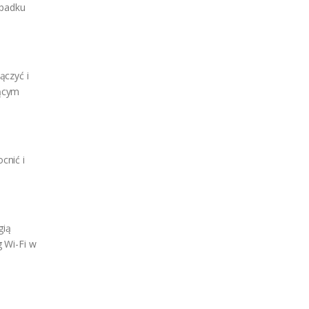
ypadku
ączyć i
ącym
cnić i
gią
 Wi-Fi w