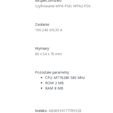
Bezpieczeństwo:
Szyfrowanie WPA-PSK/ WPA2-PSK
Zasilanie:
100-240 V/0.35 A
Wymiary:
80 x 54 x 70 mm
Pozostałe parametry:
CPU: MT7628K 580 MHz
ROM: 2 MB
RAM: 8 MB
Indeks
: AB06934177789328