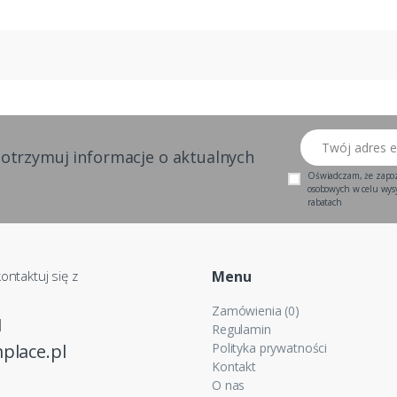
Twój adres email
 otrzymuj informacje o aktualnych
Oświadczam, że zapo
osobowych w celu wysył
rabatach
ontaktuj się z
Menu
Zamówienia (0)
1
Regulamin
place.pl
Polityka prywatności
Kontakt
O nas