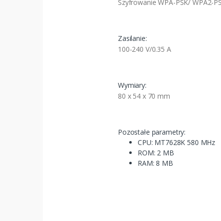
Szyfrowanie WPA-PSK/ WPA2-P
Zasilanie:
100-240 V/0.35 A
Wymiary:
80 x 54 x 70 mm
Pozostałe parametry:
CPU: MT7628K 580 MHz
ROM: 2 MB
RAM: 8 MB