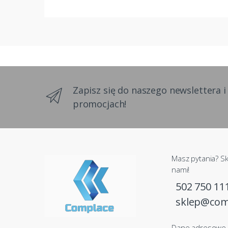
Zapisz się do naszego newslettera i
promocjach!
Masz pytania? Sk
nami!
502 750 11
sklep@com
Dane adresowe