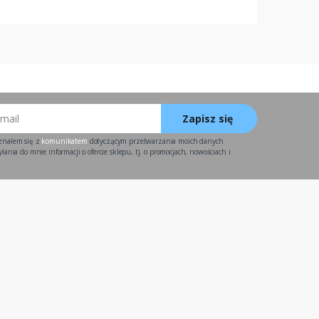
Zapisz się
znałem się z
komunikatem
dotyczącym przetwarzania moich danych
ania do mnie informacji o ofercie sklepu, tj. o promocjach, nowościach i