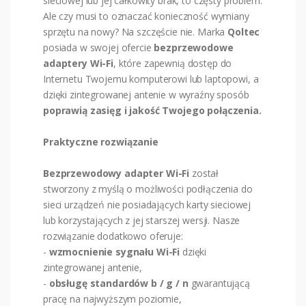
sieciowej lub jej całkowity brak, to częsty problem.
Ale czy musi to oznaczać konieczność wymiany
sprzętu na nowy? Na szczęście nie. Marka
Qoltec
posiada w swojej ofercie
bezprzewodowe
adaptery Wi-Fi
, które zapewnią dostęp do
Internetu Twojemu komputerowi lub laptopowi, a
dzięki zintegrowanej antenie w wyraźny sposób
poprawią zasięg i jakość Twojego połączenia.
Praktyczne rozwiązanie
Bezprzewodowy adapter Wi-Fi
został
stworzony z myślą o możliwości podłączenia do
sieci urządzeń nie posiadających karty sieciowej
lub korzystających z jej starszej wersji. Nasze
rozwiązanie dodatkowo oferuje:
-
wzmocnienie sygnału Wi-Fi
dzięki
zintegrowanej antenie,
-
obsługę standardów b / g / n
gwarantującą
pracę na najwyższym poziomie,