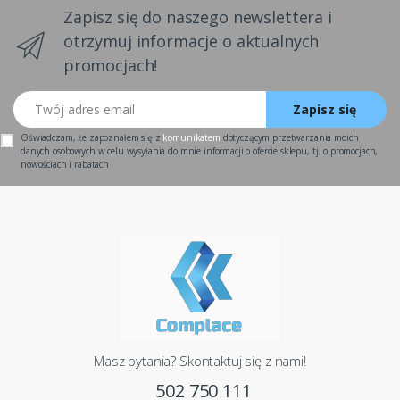
Zapisz się do naszego newslettera i
otrzymuj informacje o aktualnych
promocjach!
Twój adres email
Zapisz się
Oświadczam, że zapoznałem się z
komunikatem
dotyczącym przetwarzania moich
danych osobowych w celu wysyłania do mnie informacji o ofercie sklepu, tj. o promocjach,
nowościach i rabatach
Masz pytania? Skontaktuj się z nami!
502 750 111