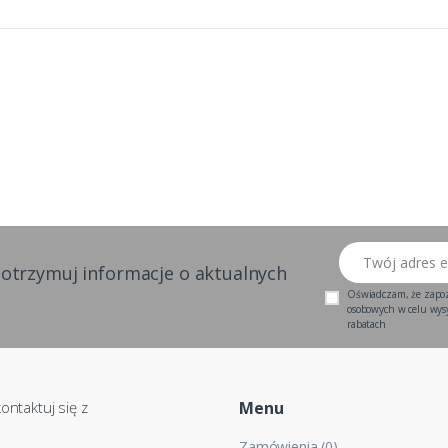
Twój adres email
 otrzymuj informacje o aktualnych
Oświadczam, że zapo
osobowych w celu wysył
rabatach
ontaktuj się z
Menu
Zamówienia (0)