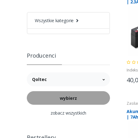
| 2.3
Wszystkie kategorie
Producenci
Indek
40,
Qoltec
Zasila
Akum
zobacz wszystkich
| 7Ah
Secur
Bestsellery