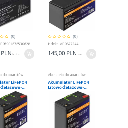
(0)
(0)
 AB05901878530628
Indeks: AB0877244
0
PLN
145,00
PLN
brutto
brutto
a do aparatów
Akcesoria do aparatów
ator LiFePO4
Akumulator LiFePO4
-Żelazowo-
Litowo-Żelazowo-
anowy | 12.8V |
Fosforanowy | 12.8V |
 307.2Wh | BMS
30Ah | 384Wh | BMS