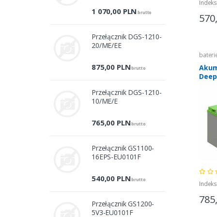
Indek
1 070,00
PLN
brutto
570
Przełącznik DGS-1210-
20/ME/EE
bateri
875,00
PLN
Akum
brutto
Deep 
100A
Przełącznik DGS-1210-
10/ME/E
765,00
PLN
brutto
Przełącznik GS1100-
16EPS-EU0101F
540,00
PLN
brutto
Indek
785
Przełącznik GS1200-
5V3-EU0101F