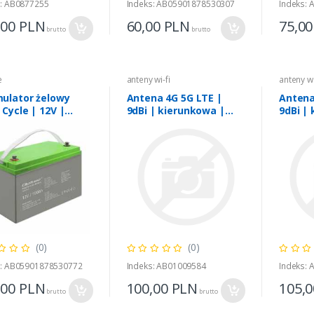
s: AB0877255
Indeks: AB05901878530307
Indeks:
,00
PLN
60,00
PLN
75,0
brutto
brutto
e
anteny wi-fi
anteny wi
ulator żelowy
Antena 4G 5G LTE |
Antena
Cycle | 12V |
9dBi | kierunkowa |
9dBi |
h
zewnętrzna | N female
zewnęt
| wodoodporna | 3m
wodoo
(0)
(0)
s: AB05901878530772
Indeks: AB01009584
Indeks:
,00
PLN
100,00
PLN
105,
brutto
brutto