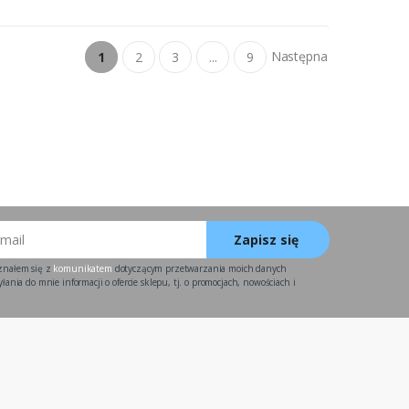
Następna
1
2
3
...
9
Zapisz się
znałem się z
komunikatem
dotyczącym przetwarzania moich danych
ania do mnie informacji o ofercie sklepu, tj. o promocjach, nowościach i