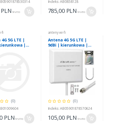
 AB05901878530314
Indeks: AB0858128
0
PLN
785,00
PLN
brutto
brutto
-fi
anteny wi-fi
 4G 5G LTE |
Antena 4G 5G LTE |
 kierunkowa |
9dBi | kierunkowa |
rzna | SMA |
zewnętrzna | SMA |
dporna | 3m
wodoodporna | 3m
(0)
(0)
 AB01009604
Indeks: AB05901878570624
00
PLN
105,00
PLN
brutto
brutto