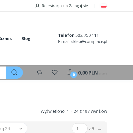
Rejestracja
lub
Zaloguj się
Telefon
502 750 111
Biznes
Blog
E-mail:
sklep@complace.pl
0,00
PLN
brutto
0
Wyświetlono: 1 – 24 z 197 wyników
→
uj 24
z 9