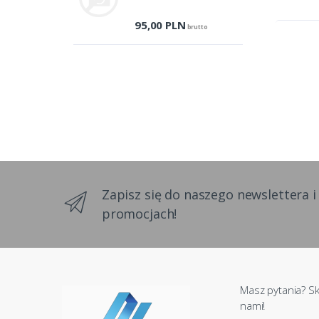
95,00
PLN
brutto
Zapisz się do naszego newslettera i
promocjach!
Masz pytania? Sk
nami!