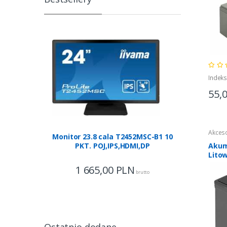
Indek
55,
Akces
Monitor 23.8 cala T2452MSC-B1 10
PKT. POJ,IPS,HDMI,DP
Akum
Lito
Fosfo
1 665,00
PLN
100A
brutto