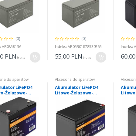
(0)
(0)
s: AB0858136
Indeks: AB05901878530765
Indeks:
00
PLN
55,00
PLN
60,0
brutto
brutto
oria do aparatów
Akcesoria do aparatów
Akcesori
ulator LiFePO4
Akumulator LiFePO4
Akumul
wo-Żelazowo-
Litowo-Żelazowo-
Litowo
ranowy | 12.8V "
Fosforanowy | 12.8V |
Fosfor
h | 1280Wh | BMS
12Ah | 153.6Wh | BMS
24Ah |