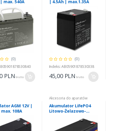
 | max. 540A
| 4.5Ah | max.1.35A
(0)
(0)
 AB05901878530840
Indeks: AB05901878530338
00
PLN
45,00
PLN
brutto
brutto
Akcesoria do aparatów
ator AGM 12V |
Akumulator LiFePO4
| max. 108A
Litowo-Żelazowo-
Fforanowy | 12.8V | 9Ah
| 115.2Wh | BMS