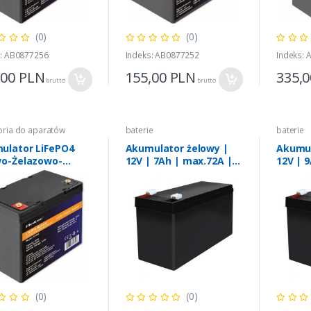
(0)
(0)
s: AB0877256
Indeks: AB0877252
Indeks:
,00
PLN
155,00
PLN
335,
brutto
brutto
oria do aparatów
baterie
baterie
ulator LiFePO4
Akumulator żelowy |
Akumul
wo-Żelazowo-
12V | 7Ah | max.72A |
12V | 
ranowy | 12.8V |
AGM
AGM
 | 640Wh | BMS
(0)
(0)