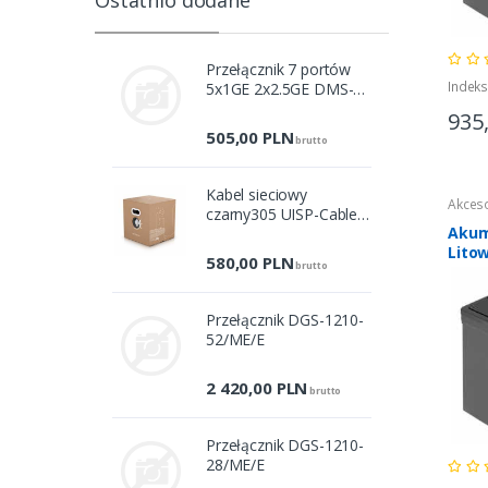
Ostatnio dodane
Przełącznik 7 portów
Indek
5x1GE 2x2.5GE DMS-
107/E
935
505,00
PLN
brutto
Kabel sieciowy
Akces
czarny305 UISP-Cable-
Akum
Pro
Lito
580,00
PLN
brutto
Fosfo
50Ah
Przełącznik DGS-1210-
52/ME/E
2 420,00
PLN
brutto
Przełącznik DGS-1210-
28/ME/E