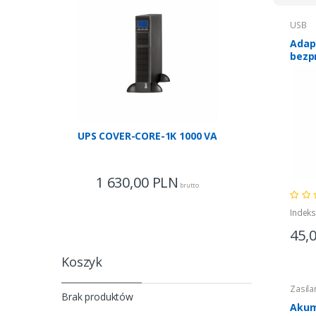
USB
Adap
bezp
szybk
x 2dB
1300
UPS COVER-CORE-1K 1000 VA
UPS COV
1 630,00
PLN
7
brutto
Indek
45,
Koszyk
Zasila
Brak produktów
Akum