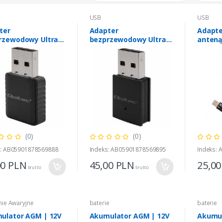
USB
USB
ter
Adapter
Adapte
rzewodowy Ultra
bezprzewodowy Ultra
anten
i DUAL mini WiFi 2
szybki mini WiFi
i Standard AC |
Standard AC | BT
Mbps
4.0USB | 600Mbps
ER tower 1kVA / 900W
BASIC 1K
95,00
PLN
brutto
(0)
(0)
s: AB05901878569888
Indeks: AB05901878569895
Indeks:
00
PLN
45,00
PLN
25,0
brutto
brutto
nie Awaryjne
baterie
baterie
ulator AGM | 12V
Akumulator AGM | 12V
Akumul