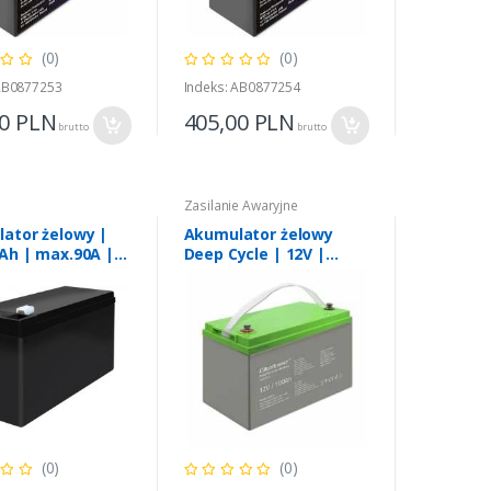
(0)
(0)
 AB0877253
Indeks: AB0877254
00
PLN
405,00
PLN
brutto
brutto
Zasilanie Awaryjne
ator żelowy |
Akumulator żelowy
9Ah | max.90A |
Deep Cycle | 12V |
100Ah
(0)
(0)