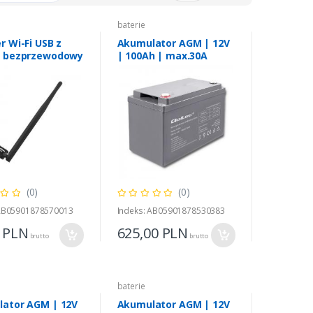
baterie
r Wi-Fi USB z
Akumulator AGM | 12V
ą bezprzewodowy
| 100Ah | max.30A
(0)
(0)
 AB05901878570013
Indeks: AB05901878530383
0
PLN
625,00
PLN
brutto
brutto
baterie
ator AGM | 12V
Akumulator AGM | 12V