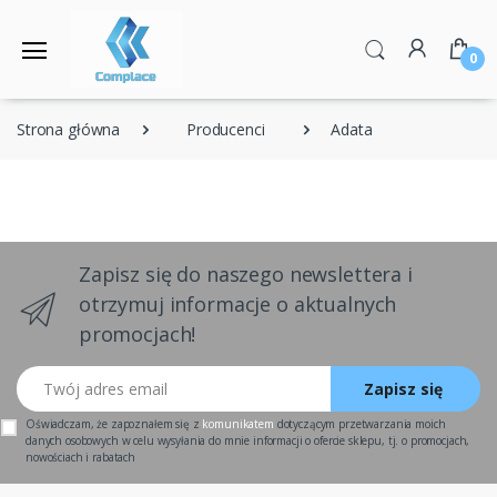
0
Strona główna
Producenci
Adata
Zapisz się do naszego newslettera i
otrzymuj informacje o aktualnych
promocjach!
Twój adres email
Zapisz się
Oświadczam, że zapoznałem się z
komunikatem
dotyczącym przetwarzania moich
danych osobowych w celu wysyłania do mnie informacji o ofercie sklepu, tj. o promocjach,
nowościach i rabatach