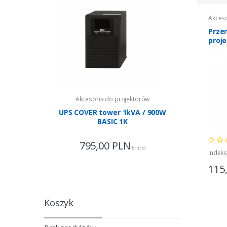
Akceso
Prze
proj
Akcesoria do projektorów
Akceso
UPS COVER tower 1kVA / 900W
UPS COVE
BASIC 1K
795,00
PLN
1 63
brutto
Indek
115
Koszyk