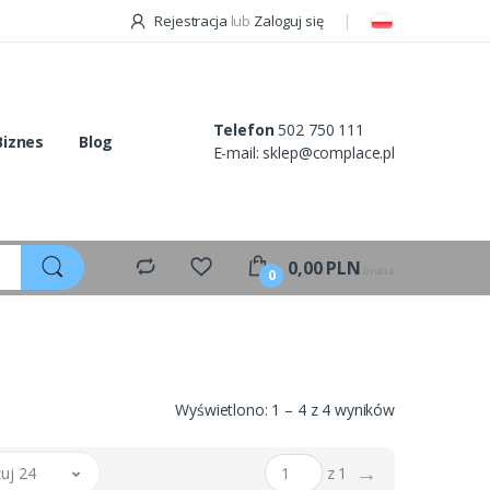
Rejestracja
lub
Zaloguj się
Telefon
502 750 111
Biznes
Blog
E-mail:
sklep@complace.pl
0,00
PLN
brutto
0
Wyświetlono: 1 – 4 z 4 wyników
→
uj 24
z 1