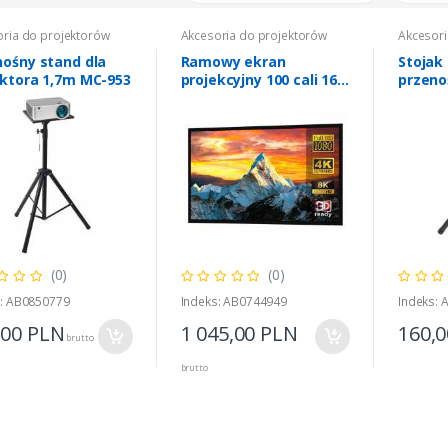
ria do projektorów
Akcesoria do projektorów
Akcesori
nośny stand dla
Ramowy ekran
Stojak
ektora 1,7m MC-953
projekcyjny 100 cali 16:9
przeno
MC-921
1,2m M
ria do projektorów
R-CORE-1K 1000 VA
(0)
(0)
0,00
PLN
brutto
s: AB0850779
Indeks: AB0744949
Indeks:
,00
PLN
1 045,00
PLN
160,
brutto
brutto