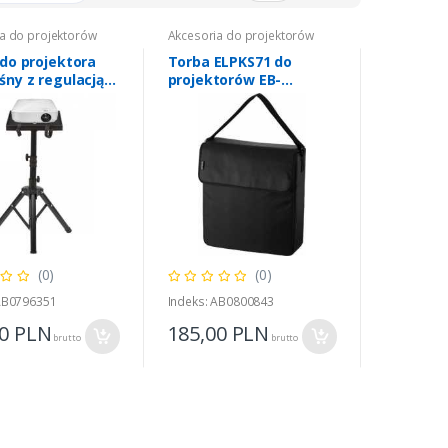
a do projektorów
Akcesoria do projektorów
 do projektora
Torba ELPKS71 do
śny z regulacją
projektorów EB-
C-920
L200xx/L250F/L255F
(0)
(0)
 AB0796351
Indeks: AB0800843
00
PLN
185,00
PLN
brutto
brutto