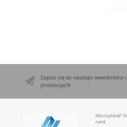
Zapisz się do naszego newslettera i
promocjach!
Masz pytania? Sk
nami!