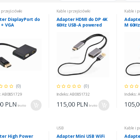
i przejściówki
Kable i przejściówki
Kable i p
ter DisplayPort do
Adapter HDMI do DP 4K
Adapte
 + VGA
60Hz USB-A powered
M 60Hz
R-CORE-1K 1000 VA
0,00
PLN
brutto
(0)
(0)
s: AB0851729
Indeks: AB0851732
Indeks:
00
PLN
115,00
PLN
105,
brutto
brutto
USB
Kable i p
ter High Power
Adapter Mini USB WiFi
Adapte