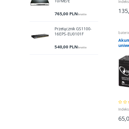
10/ME/E
Indek
135
765,00
PLN
brutto
Przełącznik GS1100-
bateri
16EPS-EU0101F
Akum
uniw
540,00
PLN
brutto
Indek
65,