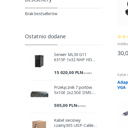
Brak bestsellerów
Ostatnio dodane
Indek
30,
Serwer ML30 G11
6315P 1x32 NHP HDD
P87461-425
15 020,00
PLN
brutto
Kable 
Adap
Przełącznik 7 portów
VGA
5x1GE 2x2.5GE DMS-
107/E
505,00
PLN
brutto
Kabel sieciowy
czarny305 UISP-Cable-