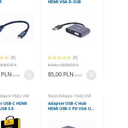
M
HDMI VGA D-SUB
(0)
(0)
 AB0842414
Indeks: AB0842416
0
PLN
85,00
PLN
brutto
brutto
okujące / Huby USB
Stacje dokujące / Huby USB
r USB-C HDMI
Adapter USB-C Hub
USB 3.0
HDMI USB-C PD VGA USB
3.0 Audio Card