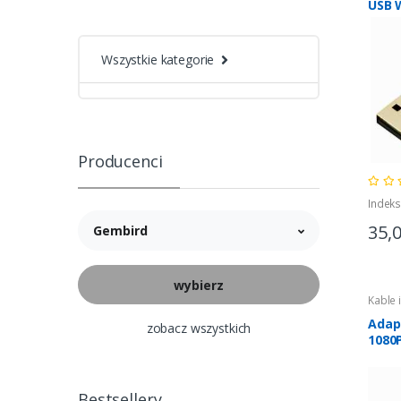
USB 
Wszystkie kategorie
Producenci
Indek
35,
Gembird
Kable 
Adap
zobacz wszystkich
1080
Bestsellery