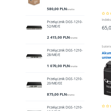
Pro
580,00
PLN
brutto
Indek
Przełącznik DGS-1210-
52/ME/E
65,
2 415,00
PLN
brutto
bateri
Przełącznik DGS-1210-
Akum
28/ME/E
uniw
1 070,00
PLN
brutto
Przełącznik DGS-1210-
20/ME/EE
875,00
PLN
brutto
Przełącznik DGS-1210-