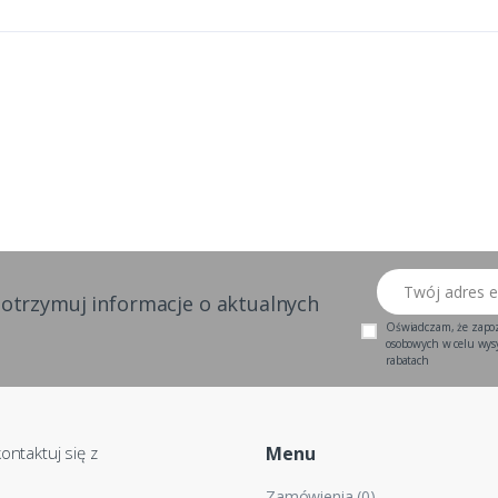
Twój adres email
 otrzymuj informacje o aktualnych
Oświadczam, że zapo
osobowych w celu wysył
rabatach
ontaktuj się z
Menu
Zamówienia (0)