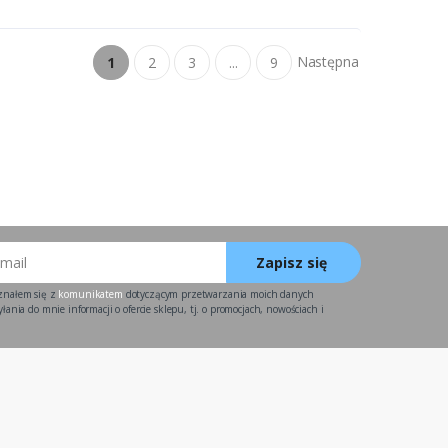
Następna
1
2
3
...
9
Zapisz się
znałem się z
komunikatem
dotyczącym przetwarzania moich danych
ania do mnie informacji o ofercie sklepu, tj. o promocjach, nowościach i