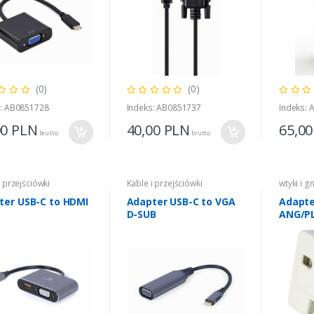
(0)
(0)
s: AB0851728
Indeks: AB0851737
Indeks:
00
PLN
40,00
PLN
65,0
brutto
brutto
i przejściówki
Kable i przejściówki
wtyki i g
ter USB-C to HDMI
Adapter USB-C to VGA
Adapte
D-SUB
ANG/P
PL/Gni