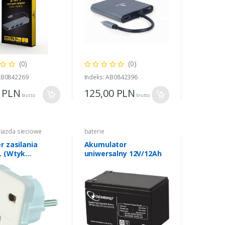
(0)
(0)
 AB0842269
Indeks: AB0842396
0
PLN
125,00
PLN
brutto
brutto
niazda sieciowe
baterie
r zasilania
Akumulator
L (Wtyk
uniwersalny 12V/12Ah
azdo ANG)