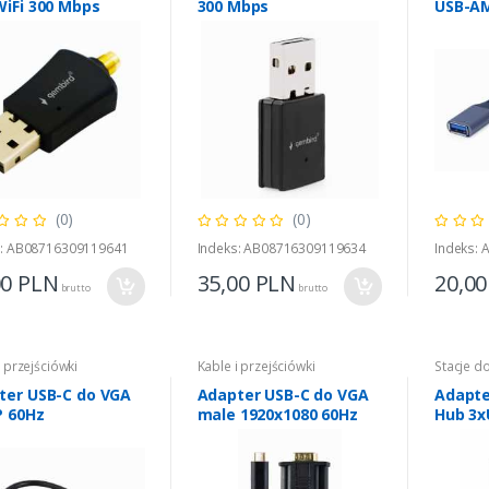
WiFi 300 Mbps
300 Mbps
USB-A
(0)
(0)
s: AB08716309119641
Indeks: AB08716309119634
Indeks:
00
PLN
35,00
PLN
20,0
brutto
brutto
i przejściówki
Kable i przejściówki
Stacje d
ter USB-C do VGA
Adapter USB-C do VGA
Adapte
P 60Hz
male 1920x1080 60Hz
Hub 3x