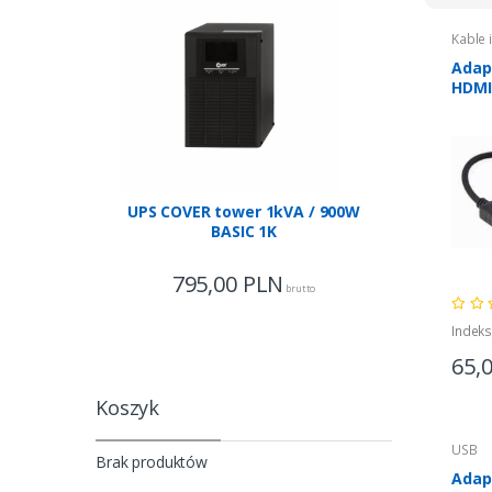
Kable 
Adap
HDMI
UPS COVER tower 1kVA / 900W
UPS COVE
BASIC 1K
795,00
PLN
1 63
brutto
Indek
65,
Koszyk
USB
Brak produktów
Adap