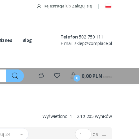
Rejestracja
lub
Zaloguj się
Telefon
502 750 111
Biznes
Blog
E-mail:
sklep@complace.pl
0,00
PLN
brutto
0
Wyświetlono: 1 – 24 z 205 wyników
→
uj 24
z 9