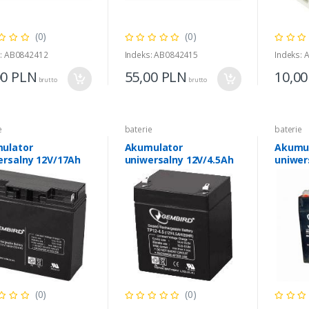
(0)
(0)
s: AB0842412
Indeks: AB0842415
Indeks:
00
PLN
55,00
PLN
10,0
brutto
brutto
e
baterie
baterie
ulator
Akumulator
Akumu
ersalny 12V/17Ah
uniwersalny 12V/4.5Ah
uniwer
(0)
(0)