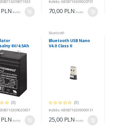
 AB08716309071833
Indeks: AB08716309020701
0
PLN
70,00
PLN
brutto
brutto
bluetooth
lator
Bluetooth USB Nano
salny 6V/4.5Ah
V4.0 Class II
(0)
(0)
 AB08716309020657
Indeks: AB08716309090131
0
PLN
25,00
PLN
brutto
brutto