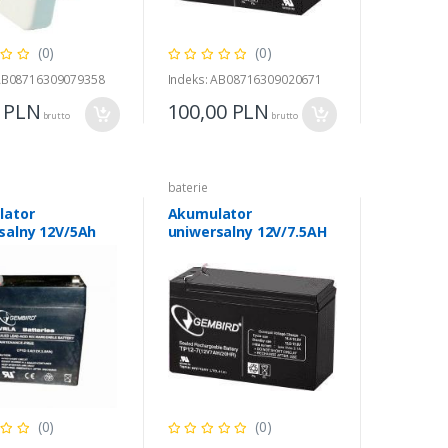
(0)
(0)
 AB08716309079358
Indeks: AB08716309020671
0
PLN
100,00
PLN
brutto
brutto
baterie
lator
Akumulator
salny 12V/5Ah
uniwersalny 12V/7.5AH
(0)
(0)