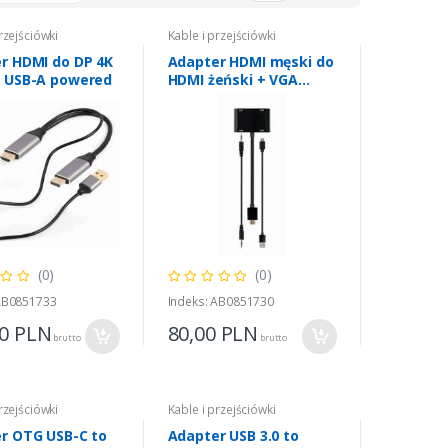
rzejściówki
Kable i przejściówki
r HDMI do DP 4K
Adapter HDMI męski do
 USB-A powered
HDMI żeński + VGA
żeński z audio i
dodatkowym portem
zasilania
(0)
(0)
 AB0851733
Indeks: AB0851730
00
PLN
80,00
PLN
brutto
brutto
rzejściówki
Kable i przejściówki
r OTG USB-C to
Adapter USB 3.0 to