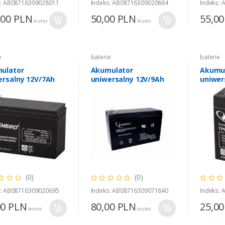
s: AB08716309028011
Indeks: AB08716309020664
Indeks:
,00
PLN
50,00
PLN
55,0
brutto
brutto
e
baterie
baterie
ulator
Akumulator
Akumu
ersalny 12V/7Ah
uniwersalny 12V/9Ah
uniwer
(0)
(0)
s: AB08716309020695
Indeks: AB08716309071840
Indeks:
00
PLN
80,00
PLN
25,0
brutto
brutto