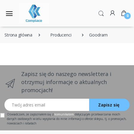
0
Strona główna
Producenci
Goodram
Zapisz się do naszego newslettera i
otrzymuj informacje o aktualnych
promocjach!
Twój adres email
Zapisz się
Oświadczam, że zapoznałem się z
komunikatem
dotyczącym przetwarzania moich
danych osobowych w celu wysyłania do mnie informacji o ofercie sklepu, tj. o promocjach,
nowościach i rabatach