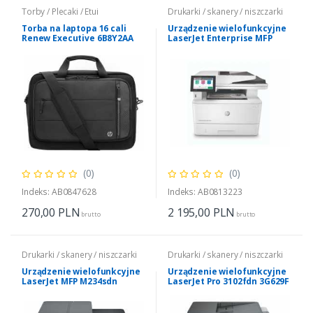
Torby / Plecaki / Etui
Drukarki / skanery / niszczarki
Torba na laptopa 16 cali
Urządzenie wielofunkcyjne
Renew Executive 6B8Y2AA
LaserJet Enterprise MFP
M430f 3PZ55A
(0)
(0)
Indeks: AB0847628
Indeks: AB0813223
270,00
PLN
2 195,00
PLN
brutto
brutto
Drukarki / skanery / niszczarki
Drukarki / skanery / niszczarki
Urządzenie wielofunkcyjne
Urządzenie wielofunkcyjne
LaserJet MFP M234sdn
LaserJet Pro 3102fdn 3G629F
6GX00F