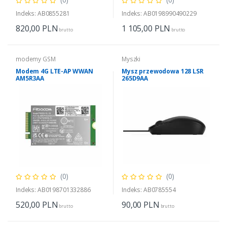
Indeks: AB0855281
Indeks: AB0198990490229
820,00
PLN
1 105,00
PLN
brutto
brutto
modemy GSM
Myszki
Modem 4G LTE-AP WWAN
Mysz przewodowa 128 LSR
AM5R3AA
265D9AA
(0)
(0)
Indeks: AB0198701332886
Indeks: AB0785554
520,00
PLN
90,00
PLN
brutto
brutto