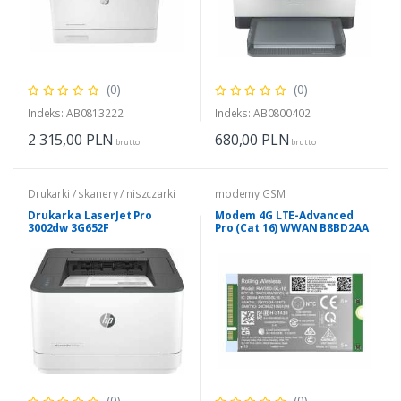
(0)
(0)
Indeks: AB0813222
Indeks: AB0800402
2 315,00
PLN
680,00
PLN
brutto
brutto
Drukarki / skanery / niszczarki
modemy GSM
Drukarka LaserJet Pro
Modem 4G LTE-Advanced
3002dw 3G652F
Pro (Cat 16) WWAN B8BD2AA
(0)
(0)