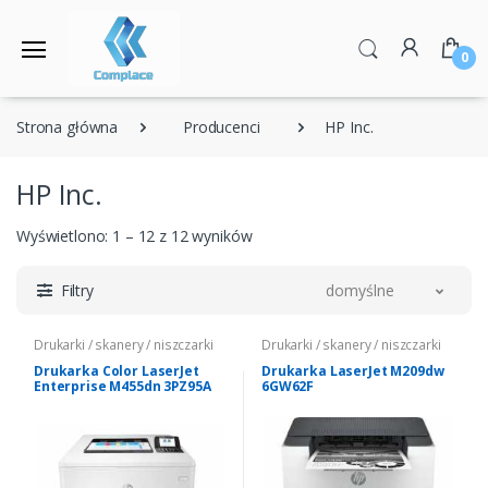
0
Strona główna
Producenci
HP Inc.
HP Inc.
Wyświetlono: 1 – 12 z 12 wyników
Filtry
domyślne
Drukarki / skanery / niszczarki
Drukarki / skanery / niszczarki
Drukarka Color LaserJet
Drukarka LaserJet M209dw
Enterprise M455dn 3PZ95A
6GW62F