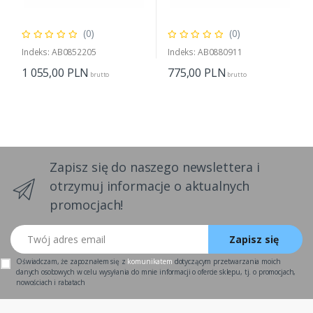
(0)
(0)
Indeks: AB0852205
Indeks: AB0880911
1 055,00
PLN
775,00
PLN
brutto
brutto
Zapisz się do naszego newslettera i
otrzymuj informacje o aktualnych
promocjach!
Twój adres email
Zapisz się
Oświadczam, że zapoznałem się z
komunikatem
dotyczącym przetwarzania moich
danych osobowych w celu wysyłania do mnie informacji o ofercie sklepu, tj. o promocjach,
nowościach i rabatach