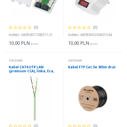
(0)
(0)
Indeks: AB05901738551121
Indeks: AB05903292801544
10,00
PLN
10,00
PLN
brutto
brutto
sieciowe
sieciowe
Kabel CAT6 UTP LAN
Kabel FTP Cat.5e 305m drut
(premium CCA), linka, Eca,
305 m
(0)
(0)