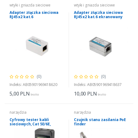
wtyki i gniazda sieciowe
wtyki i gniazda sieciowe
Adapter złączka sieciowa
Adapter złączka sieciowa
RJ45 x2 kat.6
RJ45 x2 kat.6 ekranowany
(0)
(0)
Indeks: AB05901969418620
Indeks: AB05901969418637
5,00
PLN
10,00
PLN
brutto
brutto
narzędzia
narzędzia
Cyfrowy tester kabli
Czujnik stanu zasilania PoE
sieciowych, Cat 5E/6E,
finder
koncentryczne,
telefoniczne