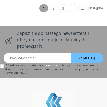
Następna
1
2
3
...
25
Zapisz się do naszego newslettera i
otrzymuj informacje o aktualnych
promocjach!
Twój adres email
Zapisz się
Oświadczam, że zapoznałem się z
komunikatem
dotyczącym przetwarzania moich
danych osobowych w celu wysyłania do mnie informacji o ofercie sklepu, tj. o promocjach,
nowościach i rabatach