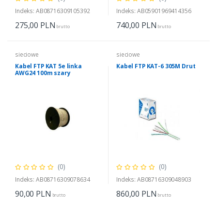
Indeks: AB08716309105392
Indeks: AB05901969414356
275,00
PLN
740,00
PLN
brutto
brutto
sieciowe
sieciowe
Kabel FTP KAT 5e linka
Kabel FTP KAT-6 305M Drut
AWG24 100m szary
(0)
(0)
Indeks: AB08716309078634
Indeks: AB08716309048903
90,00
PLN
860,00
PLN
brutto
brutto