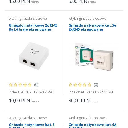
15,00
PLN
5,00
PLN
brutto
brutto
wtyki i gniazda sieciowe
wtyki i gniazda sieciowe
Gniazdo natynkowe 2x RJ45
Gniazdo natynkowe kat.5e
Kat.6 białe ekranowane
2xRJ45 ekranowane
(0)
(0)
Indeks: AB05901969404296
Indeks: AB04016032277194
10,00
PLN
30,00
PLN
brutto
brutto
wtyki i gniazda sieciowe
wtyki i gniazda sieciowe
Gniazdo natynkowe kat.6
Gniazdo natynkowe kat.6A