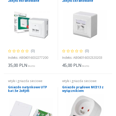
2xRJ45 ekranowane
2xRJ45 Ekranowane
(0)
(0)
Indeks: AB04016032277200
Indeks: AB04016032320203
35,00
PLN
45,00
PLN
brutto
brutto
wtyki i gniazda sieciowe
wtyki i gniazda sieciowe
Gniazdo natynkowe UTP
Gniazdo prądowe MCE13 z
kat.5e 2xRJ45
wyłącznikiem