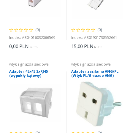
(0)
(0)
Indeks: AB04016032066569
Indeks: AB05901738552661
0,00
PLN
15,00
PLN
brutto
brutto
wtyki i gniazda sieciowe
wtyki i gniazda sieciowe
Adapter 45x45 2xRJ45
Adapter zasilania ANG/PL
(wypukły kątowy)
(Wtyk PL/Gniazdo ANG)
(0)
(0)