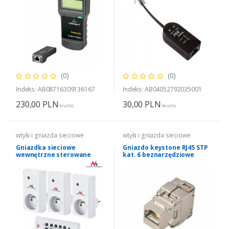
(0)
(0)
Indeks: AB08716309136167
Indeks: AB04052792035001
230,00
PLN
30,00
PLN
brutto
brutto
wtyki i gniazda sieciowe
wtyki i gniazda sieciowe
Gniazdka sieciowe
Gniazdo keystone RJ45 STP
wewnętrzne sterowane
kat. 6 beznarzędziowe
pilotem Energy MCE153
3szt. - programowalne +
bateria do pilota