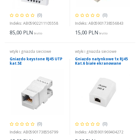
(0)
(0)
Indeks: AB05902211105558
Indeks: AB05901738556843
85,00
PLN
15,00
PLN
brutto
brutto
wtyki i gniazda sieciowe
wtyki i gniazda sieciowe
Gniazdo keystone RJ45 UTP
Gniazdo natynkowe 1x RJ45
kat.5E
Kat.6 białe ekranowane
(0)
(0)
Indeks: AB05901738556799
Indeks: AB05901969404272