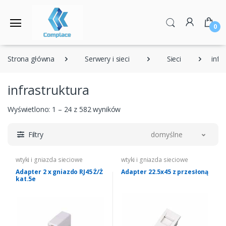
0
Strona główna
Serwery i sieci
Sieci
infr
infrastruktura
Wyświetlono: 1 – 24 z 582 wyników
Filtry
domyślne
wtyki i gniazda sieciowe
wtyki i gniazda sieciowe
Adapter 2 x gniazdo RJ45 Ż/Ż
Adapter 22.5x45 z przesłoną
kat.5e