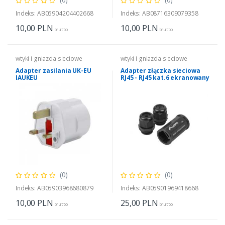
Indeks: AB05904204402668
Indeks: AB08716309079358
10,00
PLN
10,00
PLN
brutto
brutto
wtyki i gniazda sieciowe
wtyki i gniazda sieciowe
Adapter zasilania UK-EU
Adapter złączka sieciowa
IAUKEU
RJ45 - RJ45 kat.6 ekranowany
wodoodporny IP67
(0)
(0)
Indeks: AB05903968680879
Indeks: AB05901969418668
10,00
PLN
25,00
PLN
brutto
brutto