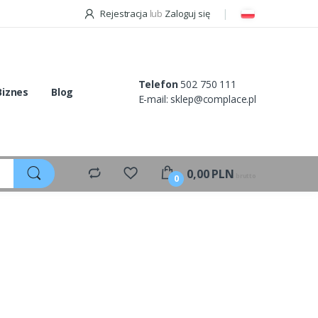
Rejestracja
lub
Zaloguj się
Telefon
502 750 111
Biznes
Blog
E-mail:
sklep@complace.pl
0,00
PLN
brutto
0