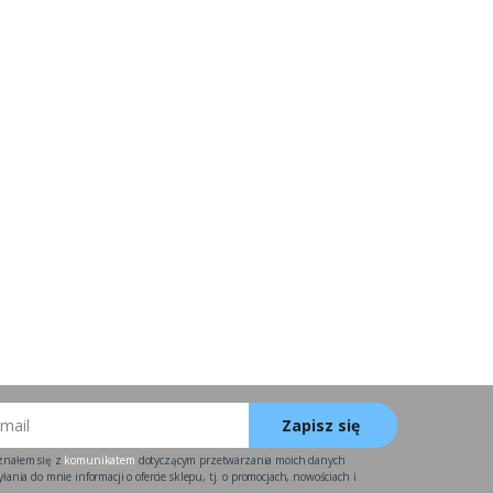
Zapisz się
znałem się z
komunikatem
dotyczącym przetwarzania moich danych
ania do mnie informacji o ofercie sklepu, tj. o promocjach, nowościach i