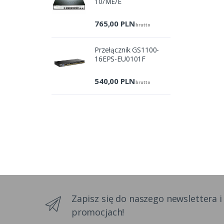
10/ME/E
765,00
PLN
brutto
Przełącznik GS1100-
16EPS-EU0101F
540,00
PLN
brutto
Zapisz się do naszego newslettera i
promocjach!