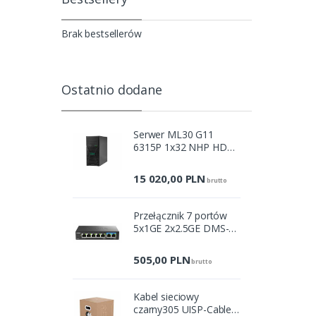
Brak bestsellerów
Ostatnio dodane
Serwer ML30 G11
6315P 1x32 NHP HDD
P87461-425
15 020,00
PLN
brutto
Przełącznik 7 portów
5x1GE 2x2.5GE DMS-
107/E
505,00
PLN
brutto
Kabel sieciowy
czarny305 UISP-Cable-