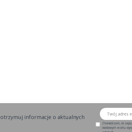
Twój adres email
 otrzymuj informacje o aktualnych
Oświadczam, że zapo
osobowych w celu wysył