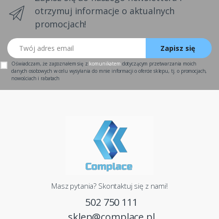
otrzymuj informacje o aktualnych
promocjach!
Twój adres email
Zapisz się
Oświadczam, że zapoznałem się z
komunikatem
dotyczącym przetwarzania moich
danych osobowych w celu wysyłania do mnie informacji o ofercie sklepu, tj. o promocjach,
nowościach i rabatach
Masz pytania? Skontaktuj się z nami!
502 750 111
sklep@complace.pl