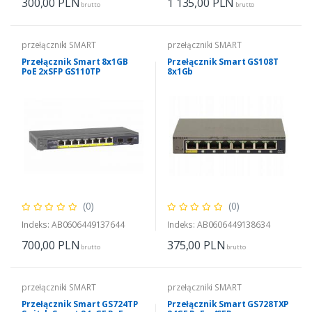
300,00
PLN
1 135,00
PLN
brutto
brutto
przełączniki SMART
przełączniki SMART
Przełącznik Smart 8x1GB
Przełącznik Smart GS108T
PoE 2xSFP GS110TP
8x1Gb
(0)
(0)
Indeks: AB0606449137644
Indeks: AB0606449138634
700,00
PLN
375,00
PLN
brutto
brutto
przełączniki SMART
przełączniki SMART
Przełącznik Smart GS724TP
Przełącznik Smart GS728TXP