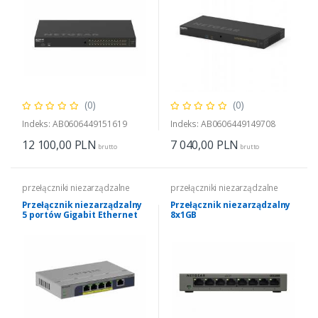
(0)
(0)
Indeks: AB0606449151619
Indeks: AB0606449149708
12 100,00
PLN
7 040,00
PLN
brutto
brutto
przełączniki niezarządzalne
przełączniki niezarządzalne
Przełącznik niezarządzalny
Przełącznik niezarządzalny
5 portów Gigabit Ethernet
8x1GB
W/POE+