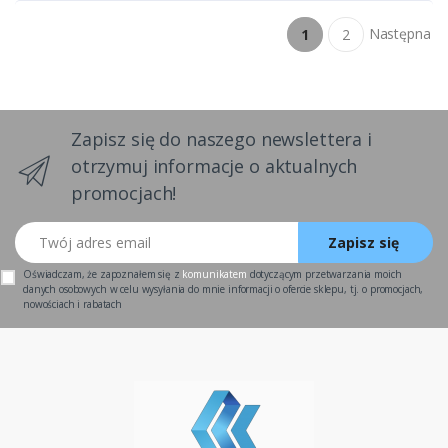
Następna
1
2
Zapisz się do naszego newslettera i
otrzymuj informacje o aktualnych
promocjach!
Twój adres email
Zapisz się
Oświadczam, że zapoznałem się z
komunikatem
dotyczącym przetwarzania moich
danych osobowych w celu wysyłania do mnie informacji o ofercie sklepu, tj. o promocjach,
nowościach i rabatach