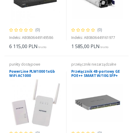
(0)
(0)
Indeks: AB0606449149586
Indeks: AB0606449161977
6 115,00
PLN
1 585,00
PLN
brutto
brutto
punkty dostępowe
przełączniki niezarządzalne
PowerLine PLW1000 1xGb
Przełącznik 48-portowy GE
WiFi AC1000
POE++ SMART W/10G SFP+
(0)
(0)