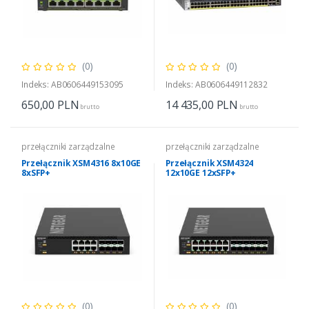
(0)
(0)
Indeks: AB0606449153095
Indeks: AB0606449112832
650,00
PLN
14 435,00
PLN
brutto
brutto
przełączniki zarządzalne
przełączniki zarządzalne
Przełącznik XSM4316 8x10GE
Przełącznik XSM4324
8xSFP+
12x10GE 12xSFP+
(0)
(0)