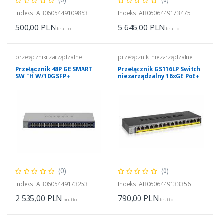
Indeks: AB0606449109863
Indeks: AB0606449173475
500,00
PLN
5 645,00
PLN
brutto
brutto
przełączniki zarządzalne
przełączniki niezarządzalne
Przełącznik 48P GE SMART
Przełącznik GS116LP Switch
SW TH W/10G SFP+
niezarządzalny 16xGE PoE+
(0)
(0)
Indeks: AB0606449173253
Indeks: AB0606449133356
2 535,00
PLN
790,00
PLN
brutto
brutto