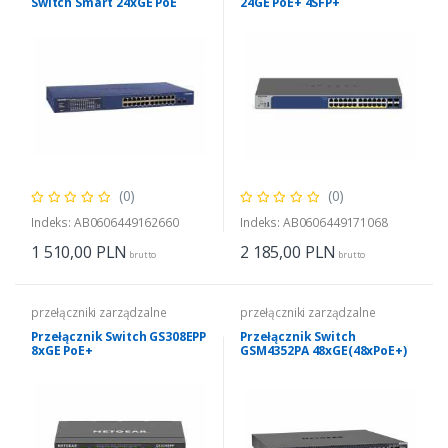
Switch Smart 24xGE PoE
24GE PoE+ 4SFP+
2xSFP
(0)
(0)
Indeks: AB0606449162660
Indeks: AB0606449171068
1 510,00
PLN
2 185,00
PLN
brutto
brutto
przełączniki zarządzalne
przełączniki zarządzalne
Przełącznik Switch GS308EPP
Przełącznik Switch
8xGE PoE+
GSM4352PA 48xGE(48xPoE+)
2x10GE 2xSFP+