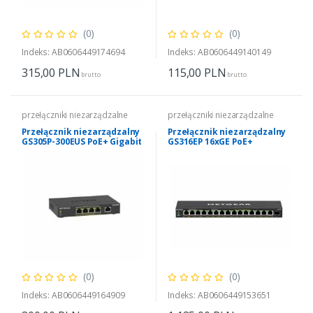
(0)
(0)
Indeks: AB0606449174694
Indeks: AB0606449140149
315,00
PLN
115,00
PLN
brutto
brutto
przełączniki niezarządzalne
przełączniki niezarządzalne
Przełącznik niezarządzalny
Przełącznik niezarządzalny
GS305P-300EUS PoE+ Gigabit
GS316EP 16xGE PoE+
5-portowy SOHO z serii 300
(0)
(0)
Indeks: AB0606449164909
Indeks: AB0606449153651