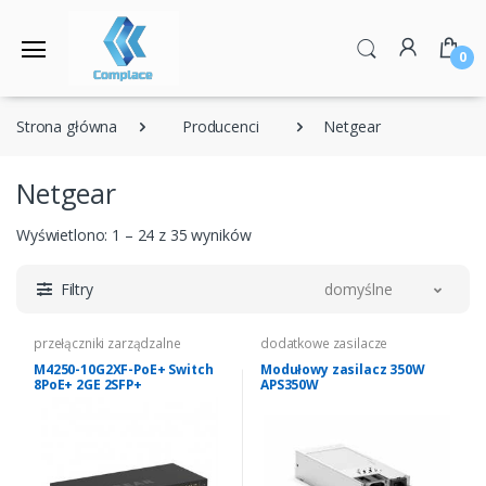
0
Strona główna
Producenci
Netgear
Netgear
Wyświetlono: 1 – 24 z 35 wyników
Filtry
domyślne
przełączniki zarządzalne
dodatkowe zasilacze
M4250-10G2XF-PoE+ Switch
Modułowy zasilacz 350W
8PoE+ 2GE 2SFP+
APS350W