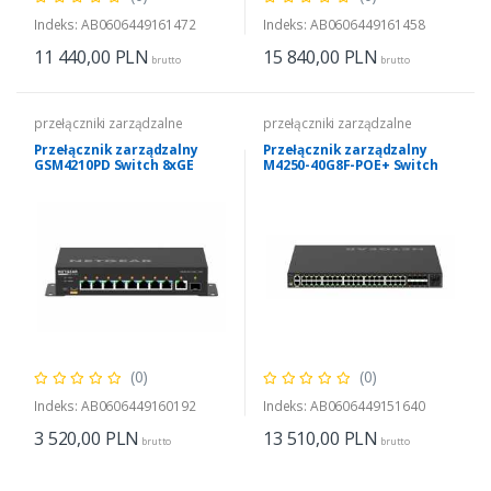
Indeks: AB0606449161472
Indeks: AB0606449161458
11 440,00
PLN
15 840,00
PLN
brutto
brutto
przełączniki zarządzalne
przełączniki zarządzalne
Przełącznik zarządzalny
Przełącznik zarządzalny
GSM4210PD Switch 8xGE
M4250-40G8F-POE+ Switch
PoE+ 1xSFP
AV GSM4248P 40xPoE+ 8xSFP
(0)
(0)
Indeks: AB0606449160192
Indeks: AB0606449151640
3 520,00
PLN
13 510,00
PLN
brutto
brutto