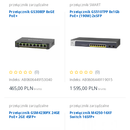
przełączniki zarządzalne
przełączniki SMART
Przełącznik GS308EP 8xGE
Przełącznik GS510TPP 8x1Gb
PoE+
PoE+ (190W) 2xSFP
(0)
(0)
Indeks: AB0606449153040
Indeks: AB0606449119015
465,00
PLN
1 595,00
PLN
brutto
brutto
przełączniki zarządzalne
przełączniki zarządzalne
Przełącznik GSM4230PX 24GE
Przełącznik M4250-16XF
PoE+ 2GE 4SFP+
Switch 16SFP+