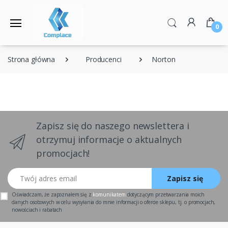
0
Strona główna
Producenci
Norton
Zapisz się do naszego newslettera i
otrzymuj informacje o aktualnych
promocjach!
Twój adres email
Zapisz się
Oświadczam, że zapoznałem się z
komunikatem
dotyczącym przetwarzania moich
danych osobowych w celu wysyłania do mnie informacji o ofercie sklepu, tj. o promocjach,
nowościach i rabatach