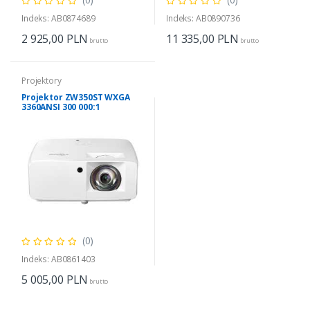
Indeks: AB0874689
Indeks: AB0890736
2 925,00
PLN
11 335,00
PLN
brutto
brutto
Projektory
Projektor ZW350ST WXGA
3360ANSI 300 000:1
(0)
Indeks: AB0861403
5 005,00
PLN
brutto