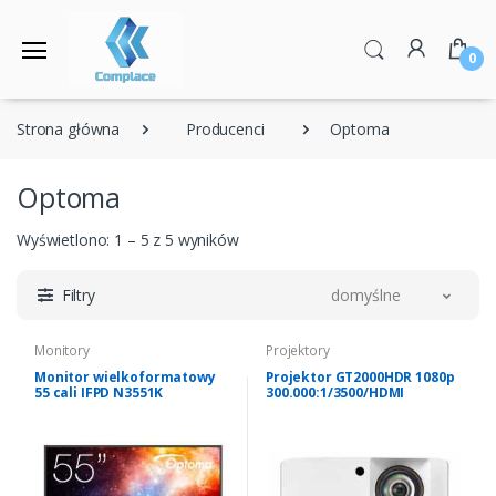
0
Strona główna
Producenci
Optoma
Optoma
Wyświetlono: 1 – 5 z 5 wyników
Filtry
domyślne
Monitory
Projektory
Monitor wielkoformatowy
Projektor GT2000HDR 1080p
55 cali IFPD N3551K
300.000:1/3500/HDMI
H1F2C0MBW101
2.0/RS232/Compatible 4K
and HDR