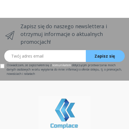
Zapisz się do naszego newslettera i
otrzymuj informacje o aktualnych
promocjach!
Twój adres email
Zapisz się
Oświadczam, że zapoznałem się z
komunikatem
dotyczącym przetwarzania moich
danych osobowych w celu wysyłania do mnie informacji o ofercie sklepu, tj. o promocjach,
nowościach i rabatach