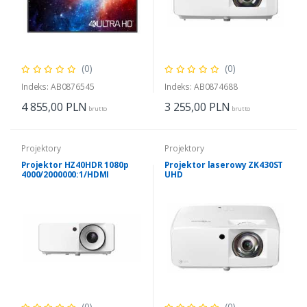
(0)
(0)
Indeks: AB0876545
Indeks: AB0874688
4 855,00
PLN
3 255,00
PLN
brutto
brutto
Projektory
Projektory
Projektor HZ40HDR 1080p
Projektor laserowy ZK430ST
4000/2000000:1/HDMI
UHD
2.0/RS232/Supports 4K+ HDR
(0)
(0)