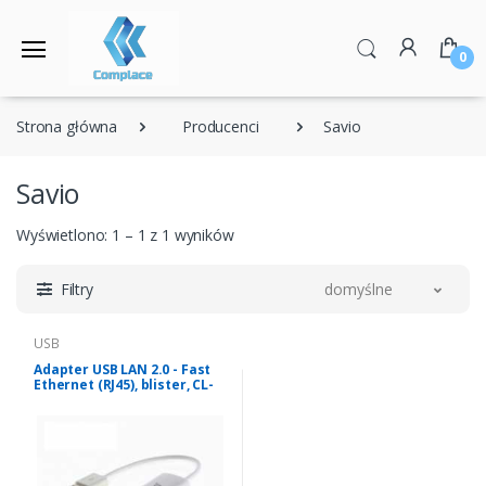
0
Strona główna
Producenci
Savio
Savio
Wyświetlono: 1 – 1 z 1 wyników
Filtry
domyślne
USB
Adapter USB LAN 2.0 - Fast
Ethernet (RJ45), blister, CL-
24