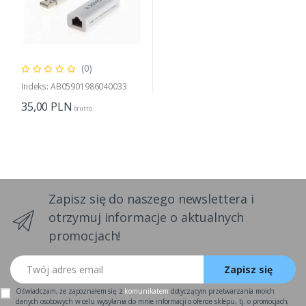
(0)
Indeks: AB05901986040033
35,00
PLN
brutto
Zapisz się do naszego newslettera i
otrzymuj informacje o aktualnych
promocjach!
Twój adres email
Zapisz się
Oświadczam, że zapoznałem się z
komunikatem
dotyczącym przetwarzania moich
danych osobowych w celu wysyłania do mnie informacji o ofercie sklepu, tj. o promocjach,