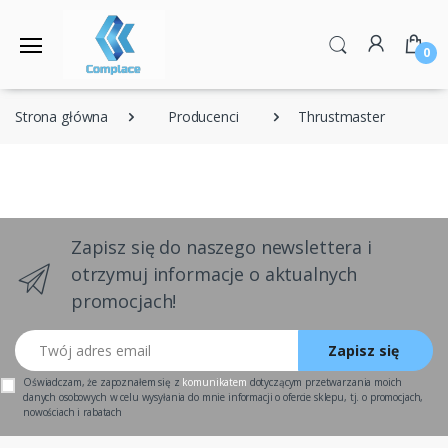
0
Strona główna
Producenci
Thrustmaster
Zapisz się do naszego newslettera i
otrzymuj informacje o aktualnych
promocjach!
Twój adres email
Zapisz się
Oświadczam, że zapoznałem się z
komunikatem
dotyczącym przetwarzania moich
danych osobowych w celu wysyłania do mnie informacji o ofercie sklepu, tj. o promocjach,
nowościach i rabatach