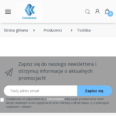
0
Strona główna
Producenci
Toshiba
Zapisz się do naszego newslettera i
otrzymuj informacje o aktualnych
promocjach!
Twój adres email
Zapisz się
Oświadczam, że zapoznałem się z
komunikatem
dotyczącym przetwarzania moich
danych osobowych w celu wysyłania do mnie informacji o ofercie sklepu, tj. o promocjach,
nowościach i rabatach