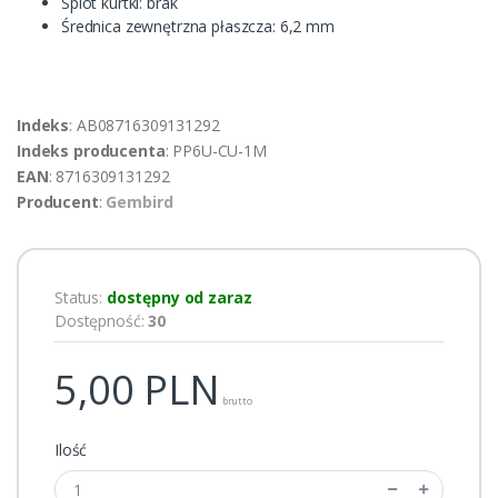
Splot kurtki: brak
Średnica zewnętrzna płaszcza: 6,2 mm
Indeks
: AB08716309131292
Indeks producenta
: PP6U-CU-1M
EAN
: 8716309131292
Producent
:
Gembird
Status:
dostępny od zaraz
Dostępność:
30
5,00
PLN
brutto
Ilość